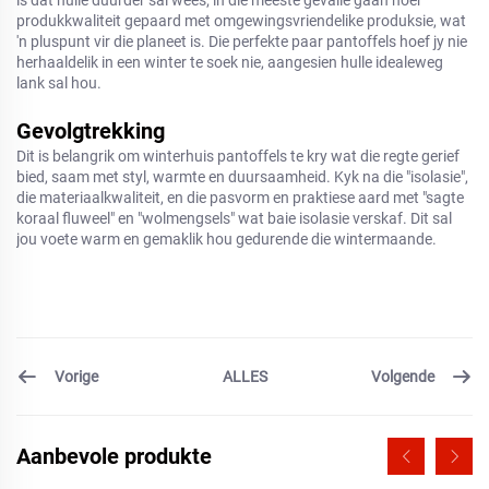
is dat hulle duurder sal wees; in die meeste gevalle gaan hoër
produkkwaliteit gepaard met omgewingsvriendelike produksie, wat
'n pluspunt vir die planeet is. Die perfekte paar pantoffels hoef jy nie
herhaaldelik in een winter te soek nie, aangesien hulle idealeweg
lank sal hou.
Gevolgtrekking
Dit is belangrik om winterhuis pantoffels te kry wat die regte gerief
bied, saam met styl, warmte en duursaamheid. Kyk na die "isolasie",
die materiaalkwaliteit, en die pasvorm en praktiese aard met "sagte
koraal fluweel" en "wolmengsels" wat baie isolasie verskaf. Dit sal
jou voete warm en gemaklik hou gedurende die wintermaande.
Vorige
Volgende
ALLES
Aanbevole produkte