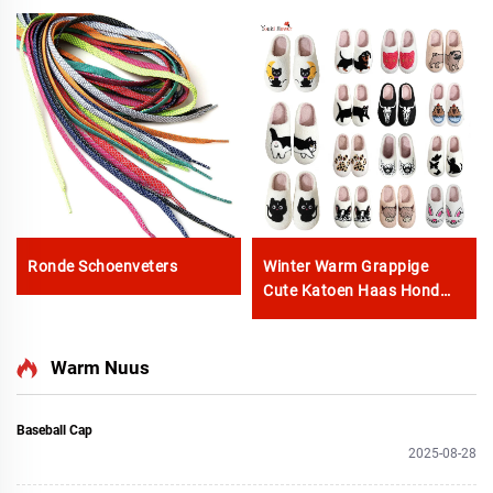
Ronde Schoenveters
Winter Warm Grappige
Cute Katoen Haas Hond
Kat Skilpad Luiperd Demu
Swart Gesig Schaap
Capibara Dachshund Dier
Warm Nuus
Patrone Slofies
Baseball Cap
2025-08-28