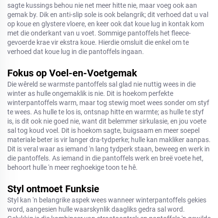
sagte kussings behou nie net meer hitte nie, maar voeg ook aan
gemak by. Dik en anti-slip sole is ook belangrik; dit verhoed dat u val
op koue en glystere vloere, en keer ook dat koue lug in kontak kom
met die onderkant van u voet. Sommige pantoffels het fleece-
gevoerde krae vir ekstra koue. Hierdie omsluit die enkel om te
verhoed dat koue lug in die pantoffels ingaan.
Fokus op Voel-en-Voetgemak
Die wêreld se warmste pantoffels sal glad nie nuttig wees in die
winter as hulle ongemaklik is nie. Dit is hoekom perfekte
winterpantoffels warm, maar tog stewig moet wees sonder om styf
te wees. As hulle te los is, ontsnap hitte en warmte; as hulle te styf
is, is dit ook nie goed nie, want dit belemmer sirkulasie, en jou voete
sal tog koud voel. Dit is hoekom sagte, buigsaam en meer soepel
materiale beter is vir langer dra-tydperke; hulle kan makliker aanpas.
Dit is veral waar as iemand 'n lang tydperk staan, beweeg en werk in
die pantoffels. As iemand in die pantoffels werk en breë voete het,
behoort hulle 'n meer reghoekige toon te hê.
Styl ontmoet Funksie
Styl kan 'n belangrike aspek wees wanneer winterpantoffels gekies
word, aangesien hulle waarskynlik daagliks gedra sal word.