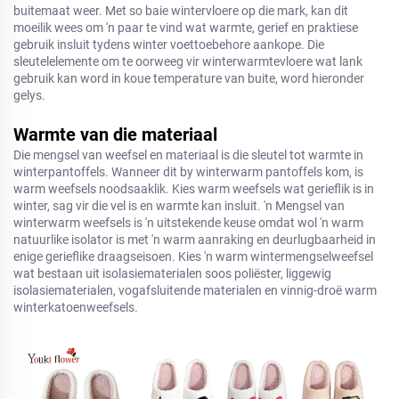
buitemaat weer. Met so baie wintervloere op die mark, kan dit
moeilik wees om 'n paar te vind wat warmte, gerief en praktiese
gebruik insluit tydens winter voettoebehore aankope. Die
sleutelelemente om te oorweeg vir winterwarmtevloere wat lank
gebruik kan word in koue temperature van buite, word hieronder
gelys.
Warmte van die materiaal
Die mengsel van weefsel en materiaal is die sleutel tot warmte in
winterpantoffels. Wanneer dit by winterwarm pantoffels kom, is
warm weefsels noodsaaklik. Kies warm weefsels wat gerieflik is in
winter, sag vir die vel is en warmte kan insluit. 'n Mengsel van
winterwarm weefsels is 'n uitstekende keuse omdat wol 'n warm
natuurlike isolator is met 'n warm aanraking en deurlugbaarheid in
enige gerieflike draagseisoen. Kies 'n warm wintermengselweefsel
wat bestaan uit isolasiematerialen soos poliëster, liggewig
isolasiematerialen, vogafsluitende materialen en vinnig-droë warm
winterkatoenweefsels.