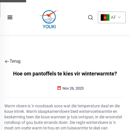
AF
Terug
Hoe om pantoffels te kies vir winterwarmte?
Nov 26, 2025
Warm vloere is 'n noodsaak soos wat die temperature daal en die
koue intrek. Warm slaapkamervloere bied wintervoetwarmte en
beskerming teen die koue wanneer jy tuis ontspan, in die woonstel
rondloop of gou buite errands doen. Die regte wintervloere is 'n
moet om voete warm te hou en om tuiswarmte te skei van