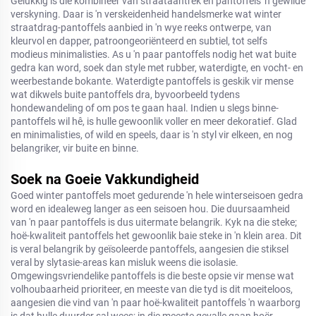
Gelukkig is die kombineer van straataantrek en pantoffels 'n gewilde
verskyning. Daar is 'n verskeidenheid handelsmerke wat winter
straatdrag-pantoffels aanbied in 'n wye reeks ontwerpe, van
kleurvol en dapper, patroongeoriënteerd en subtiel, tot selfs
modieus minimalisties. As u 'n paar pantoffels nodig het wat buite
gedra kan word, soek dan style met rubber, waterdigte, en vocht- en
weerbestande bokante. Waterdigte pantoffels is geskik vir mense
wat dikwels buite pantoffels dra, byvoorbeeld tydens
hondewandeling of om pos te gaan haal. Indien u slegs binne-
pantoffels wil hê, is hulle gewoonlik voller en meer dekoratief. Glad
en minimalisties, of wild en speels, daar is 'n styl vir elkeen, en nog
belangriker, vir buite en binne.
Soek na Goeie Vakkundigheid
Goed winter pantoffels moet gedurende 'n hele winterseisoen gedra
word en idealeweg langer as een seisoen hou. Die duursaamheid
van 'n paar pantoffels is dus uitermate belangrik. Kyk na die steke;
hoë-kwaliteit pantoffels het gewoonlik baie steke in 'n klein area. Dit
is veral belangrik by geïsoleerde pantoffels, aangesien die stiksel
veral by slytasie-areas kan misluk weens die isolasie.
Omgewingsvriendelike pantoffels is die beste opsie vir mense wat
volhoubaarheid prioriteer, en meeste van die tyd is dit moeiteloos,
aangesien die vind van 'n paar hoë-kwaliteit pantoffels 'n waarborg