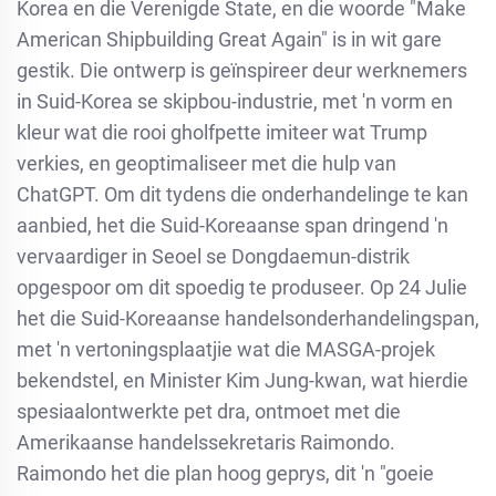
Korea en die Verenigde State, en die woorde "Make
American Shipbuilding Great Again" is in wit gare
gestik. Die ontwerp is geïnspireer deur werknemers
in Suid-Korea se skipbou-industrie, met 'n vorm en
kleur wat die rooi gholfpette imiteer wat Trump
verkies, en geoptimaliseer met die hulp van
ChatGPT. Om dit tydens die onderhandelinge te kan
aanbied, het die Suid-Koreaanse span dringend 'n
vervaardiger in Seoel se Dongdaemun-distrik
opgespoor om dit spoedig te produseer. Op 24 Julie
het die Suid-Koreaanse handelsonderhandelingspan,
met 'n vertoningsplaatjie wat die MASGA-projek
bekendstel, en Minister Kim Jung-kwan, wat hierdie
spesiaalontwerkte pet dra, ontmoet met die
Amerikaanse handelssekretaris Raimondo.
Raimondo het die plan hoog geprys, dit 'n "goeie