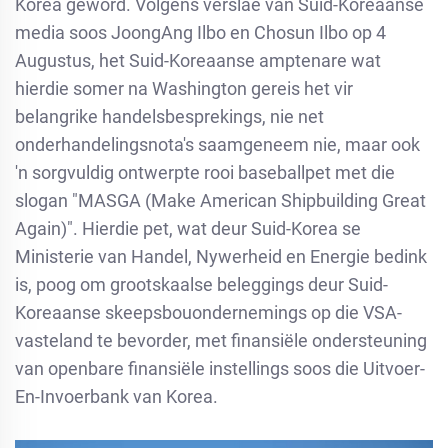
Korea geword. Volgens verslae van Suid-Koreaanse
media soos JoongAng Ilbo en Chosun Ilbo op 4
Augustus, het Suid-Koreaanse amptenare wat
hierdie somer na Washington gereis het vir
belangrike handelsbesprekings, nie net
onderhandelingsnota's saamgeneem nie, maar ook
'n sorgvuldig ontwerpte rooi baseballpet met die
slogan "MASGA (Make American Shipbuilding Great
Again)". Hierdie pet, wat deur Suid-Korea se
Ministerie van Handel, Nywerheid en Energie bedink
is, poog om grootskaalse beleggings deur Suid-
Koreaanse skeepsbouondernemings op die VSA-
vasteland te bevorder, met finansiële ondersteuning
van openbare finansiële instellings soos die Uitvoer-
En-Invoerbank van Korea.