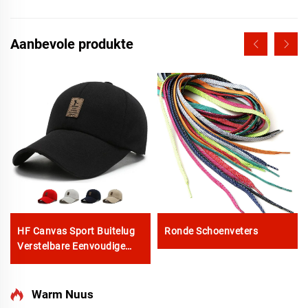
Aanbevole produkte
HF Canvas Sport Buitelug
Ronde Schoenveters
Verstelbare Eenvoudige
Mans Vroue Baseball Pet
Met Fluorescerende Etiket
Warm Nuus