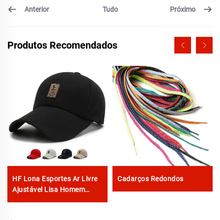
Anterior
Próximo
Tudo
Produtos Recomendados
HF Lona Esportes Ar Livre
Cadarços Redondos
Ajustável Lisa Homem
Mulher Boné de Beisebol
com Etiqueta Luminosa