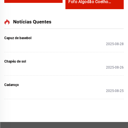
Fofo Algodão Coelho
Cachorro Gato Tartaruga
Leopardo Demu Rosto
Preto Carneiro Capibara
Notícias Quentes
Dachshund Estampas
Animais Chinelos
Capuz de basebol
2025-08-28
Chapéu de sol
2025-08-26
Cadaroço
2025-08-25