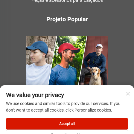
Peças e acessórios para calçados
Projeto Popular
We value your privacy
We use cookies and similar tools to provide our services. If you
don't want to accept all cookies, click Personalize cookies.
Direitos autorais © 2025 por NINGBO YOUKI UNITE IMP & EXP
Accept all
CO.,LTD