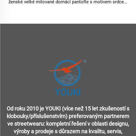
ženské velké milované domácí pantofle s motivem srdce a
kresleným motýlem pro ženy
Od roku 2010 je YOUKI (více než 15 let zkušeností s
klobouky/příslušenstvím) preferovaným partnerem
ve streetwearu: kompletní řešení v oblasti designu,
výroby a prodeje s důrazem na kvalitu, servis,