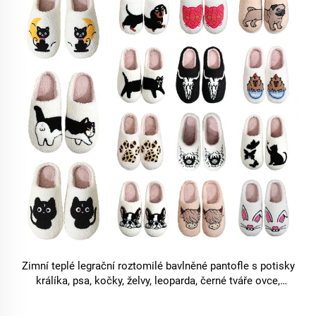
Zimní teplé legrační roztomilé bavlněné pantofle s potisky
králíka, psa, kočky, želvy, leoparda, černé tváře ovce,
kapibary, jezevce a dalších zvířat