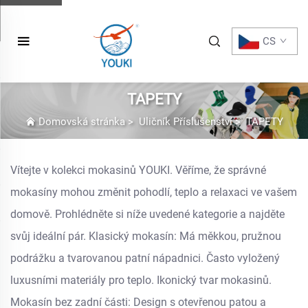
CS
TAPETY
Domovská stránka
>
Uličník Příslušenství
>
TAPETY
Vítejte v kolekci mokasinů YOUKI. Věříme, že správné
mokasíny mohou změnit pohodlí, teplo a relaxaci ve vašem
domově. Prohlédněte si níže uvedené kategorie a najděte
svůj ideální pár. Klasický mokasín: Má měkkou, pružnou
podrážku a tvarovanou patní nápadnici. Často vyložený
luxusními materiály pro teplo. Ikonický tvar mokasinů.
Mokasín bez zadní části: Design s otevřenou patou a