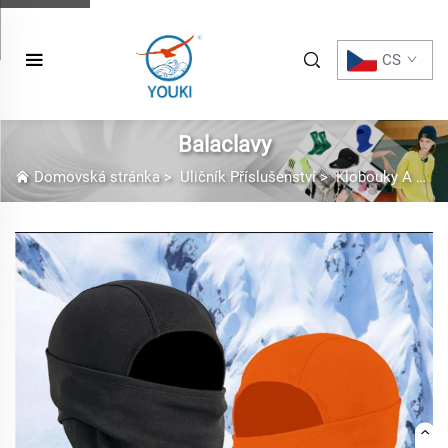
CS
Balaclavy
Domovská stránka
>
Uličník Příslušenství
>
Klobouky A Čepice