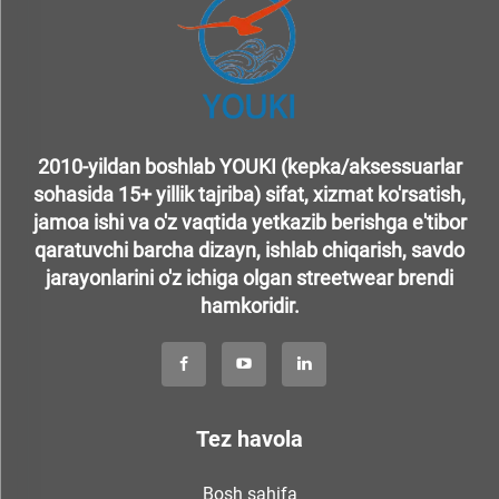
2010-yildan boshlab YOUKI (kepka/aksessuarlar
sohasida 15+ yillik tajriba) sifat, xizmat ko'rsatish,
jamoa ishi va o'z vaqtida yetkazib berishga e'tibor
qaratuvchi barcha dizayn, ishlab chiqarish, savdo
jarayonlarini o'z ichiga olgan streetwear brendi
hamkoridir.
Tez havola
Bosh sahifa