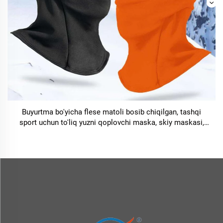
Buyurtma bo'yicha flese matoli bosib chiqilgan, tashqi
sport uchun to'liq yuzni qoplovchi maska, skiy maskasi,
balaclava erkaklar va ayollar uchun