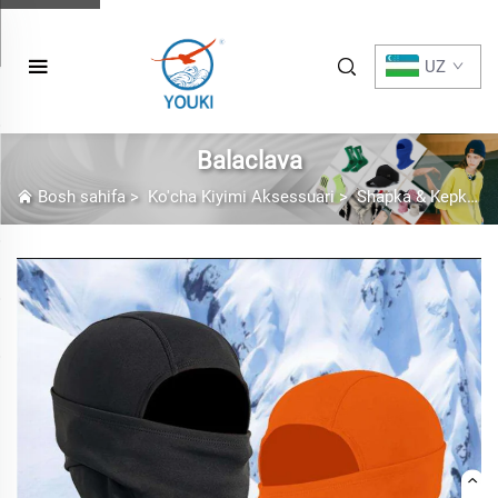
UZ
Balaclava
Bosh sahifa
>
Ko'cha Kiyimi Aksessuari
>
Shapka & Kepkalar