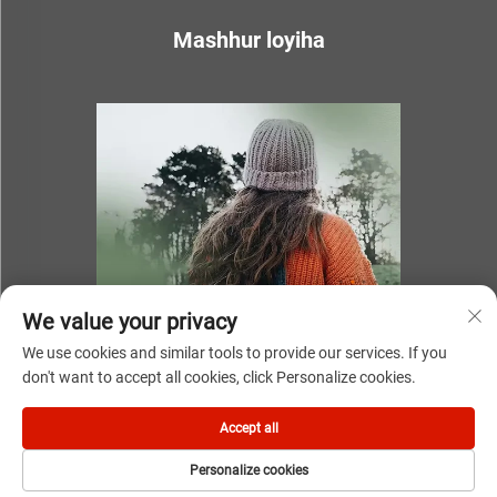
Mashhur loyiha
We value your privacy
We use cookies and similar tools to provide our services. If you
don't want to accept all cookies, click Personalize cookies.
Ningbo Youki Birlashgan Import & Eksport Kompaniyasi, LTD
Accept all
tomonidan 2025-yil. Barcha huquqlar himoyalangan
Personalize cookies
Maxfiylik siyosati