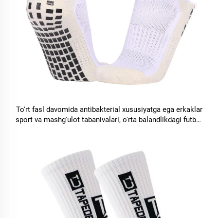
To'rt fasl davomida antibakterial xususiyatga ega erkaklar
sport va mashg'ulot tabanivalari, o'rta balandlikdagi futbol
tabanivalari, ilonmas, sovunli taglikli, qalinlashtirilgan