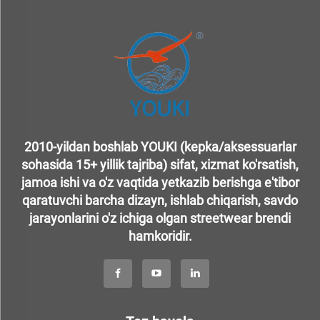
2010-yildan boshlab YOUKI (kepka/aksessuarlar
sohasida 15+ yillik tajriba) sifat, xizmat ko'rsatish,
jamoa ishi va o'z vaqtida yetkazib berishga e'tibor
qaratuvchi barcha dizayn, ishlab chiqarish, savdo
jarayonlarini o'z ichiga olgan streetwear brendi
hamkoridir.