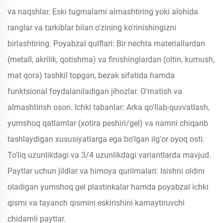
va naqshlar. Eski tugmalarni almashtiring yoki alohida
ranglar va tarkiblar bilan o'zining ko'rinishingizni
birlashtiring. Poyabzal qulflari: Bir nechta materiallardan
(metall, akrilik, qotishma) va finishinglardan (oltin, kumush,
mat qora) tashkil topgan, bezak sifatida hamda
funktsional foydalaniladigan jihozlar. O'rnatish va
almashtirish oson. Ichki tabanlar: Arka qo'llab-quvvatlash,
yumshoq qatlamlar (xotira peshiri/gel) va namni chiqarib
tashlaydigan xususiyatlarga ega bo'lgan ilg'or oyoq osti.
To'liq uzunlikdagi va 3/4 uzunlikdagi variantlarda mavjud.
Paytlar uchun jildlar va himoya qurilmalari: Isishni oldini
oladigan yumshoq gel plastinkalar hamda poyabzal ichki
qismi va tayanch qismini eskirishini kamaytiruvchi
chidamli paytlar.