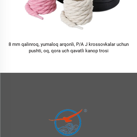
8 mm qalinroq, yumaloq arqonli, P/A J krossovkalar uchun
pushti, oq, qora uch qavatli kanop trosi