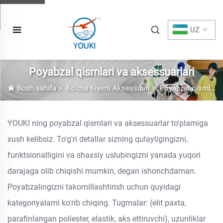
UZ
Poyabzal qismlari va aksessuarlari
Bosh sahifa
>
Ko'cha Kiyimi Aksessuari
>
Poyabzal qismlari va aksessuarlari
YOUKI ning poyabzal qismlari va aksessuarlar to'plamiga
xush kelibsiz. To'g'ri detallar sizning qulayligingizni,
funktsionalligini va shaxsiy uslubingizni yanada yuqori
darajaga olib chiqishi mumkin, degan ishonchdaman.
Poyabzalingizni takomillashtirish uchun quyidagi
kategoriyalarni ko'rib chiqing. Tugmalar: (elit paxta,
parafinlangan poliester, elastik, aks ettiruvchi), uzunliklar