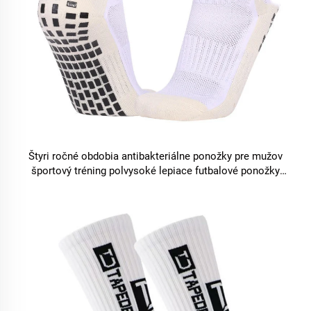
Štyri ročné obdobia antibakteriálne ponožky pre mužov
športový tréning polvysoké lepiace futbalové ponožky
protišmykové s uterákovým dnom hrubšie