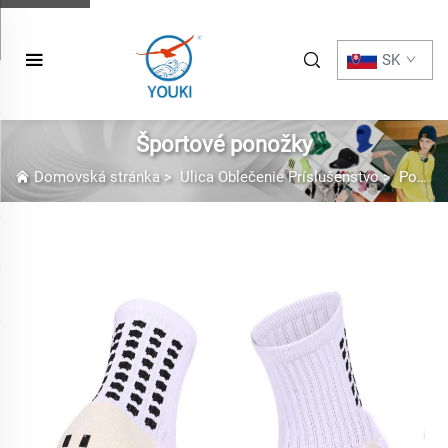
SK
Športové ponožky
Domovská stránka
>
Ulica Oblečenie Príslušenstvo
>
Ponožky