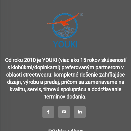
Od roku 2010 je YOUKI (viac ako 15 rokov skúseností
s klobúkmi/doplnkami) preferovaným partnerom v
oblasti streetwearu: kompletné riešenie zahŕňajúce
dizajn, výrobu a predaj, pričom sa zameriavame na
kvalitu, servis, tímovú spoluprácu a dodržiavanie
termínov dodania.