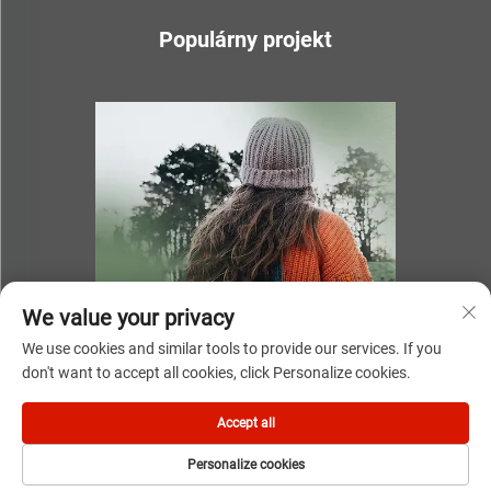
Populárny projekt
We value your privacy
We use cookies and similar tools to provide our services. If you
don't want to accept all cookies, click Personalize cookies.
Autorské práva © 2025 spoločnosťou NINGBO YOUKI UNITE
Accept all
IMP & EXP CO.,LTD
Personalize cookies
Zásady ochrany súkromia