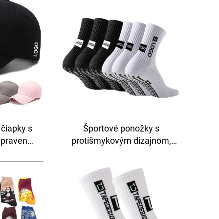
 čiapky s
Športové ponožky s
upravené
protišmykovým dizajnom,
 trucker
futbalové ponožky s
užov
vlastným logom, cyklistické
ponožky