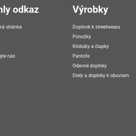
hly odkaz
Výrobky
á stránka
Doplnok k streetwearu
Ponožky
Klobúky a čiapky
jte nás
Pantofe
Odevné doplnky
Diely a doplnky k obuviam