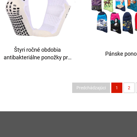
Štyri ročné obdobia
Pánske pono
antibakteriálne ponožky pre
mužov športový tréning
polvysoké lepiace futbalové
ponožky protišmykové s
uterákovým dnom hrubšie
Predchádzajúci
1
2