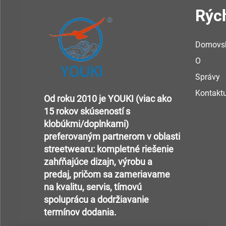
Rýc
Domovsk
O
Správy
Kontaktu
Od roku 2010 je YOUKI (viac ako
15 rokov skúseností s
klobúkmi/doplnkami)
preferovaným partnerom v oblasti
streetwearu: kompletné riešenie
zahŕňajúce dizajn, výrobu a
predaj, pričom sa zameriavame
na kvalitu, servis, tímovú
spoluprácu a dodržiavanie
termínov dodania.