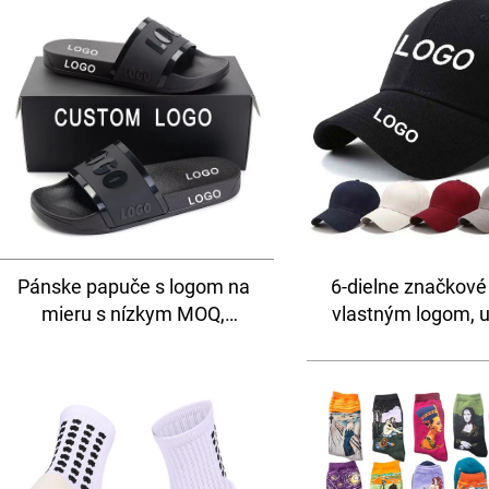
Pánske papuče s logom na
6-dielne značkové
mieru s nízkym MOQ,
vlastným logom, 
gumené šľapky, nový trend,
čiapky, športové
prispôsobenie šľapiek z PVC,
čiapky pre m
plážové žabky, unisex