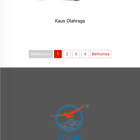
Kaus Olahraga
Sebelumnya
1
2
3
4
Berikutnya