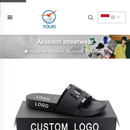
ID
Aksesori streetwear
Halaman Utama
>
Aksesori streetwear