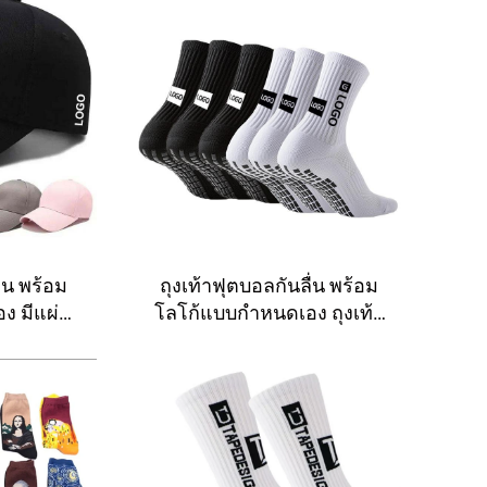
วน พร้อม
ถุงเท้าฟุตบอลกันลื่น พร้อม
ง มีแผ่น
โลโก้แบบกำหนดเอง ถุงเท้า
ิตพอดีตัว
กีฬาไซคลิงดีไซเนอร์
์คนขับรถ
ู้ชาย