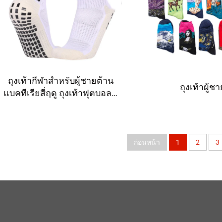
ถุงเท้ากีฬาสำหรับผู้ชายต้าน
ถุงเท้าผู้ชา
แบคทีเรียสี่ฤดู ถุงเท้าฟุตบอลมี
กาว ความยาวปานกลาง กัน
ลื่น ปลายผ้าขนหนู หนาพิเศษ
ก่อนหน้า
1
2
3