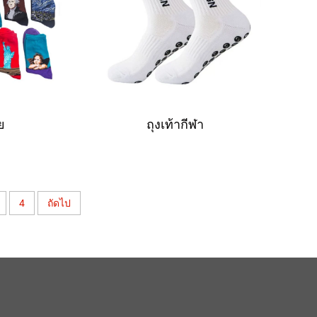
ย
ถุงเท้ากีฬา
4
ถัดไป