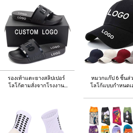
รองเท้าแตะยางสลิปเปอร์
หมวกแก๊ป 6 ชิ้นส่
โลโก้ตามสั่งจากโรงงาน
โลโก้แบบกำหนดเอ
ปริมาณขั้นต่ำต่ำ รองเท้าแตะ
ปิดด้านหลัง หมวกฟ
พีวีซีแฟชั่นใหม่สำหรับผู้ชาย
หมวกเบสบอลสไตล
รองเท้าแตะชายหาดแบบสวม
บรรทุกสำหรับผ
ลื่นได้ทั้งชายและหญิง