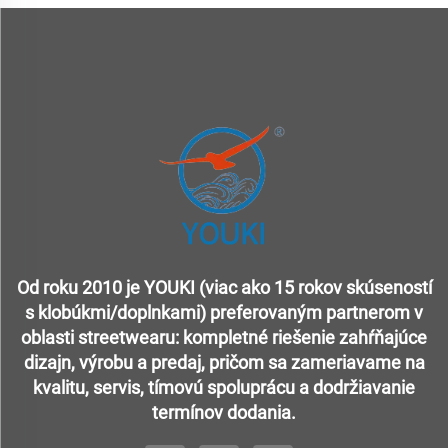
Od roku 2010 je YOUKI (viac ako 15 rokov skúseností
s klobúkmi/doplnkami) preferovaným partnerom v
oblasti streetwearu: kompletné riešenie zahŕňajúce
dizajn, výrobu a predaj, pričom sa zameriavame na
kvalitu, servis, tímovú spoluprácu a dodržiavanie
termínov dodania.