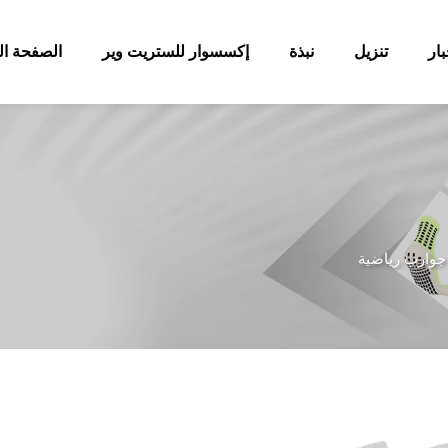
بار
تنزيل
نبذة
إكسسوار للستريت وير
الصفحة ال
جوارب رياضية