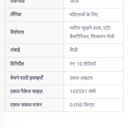
तकनीक
जाली
लैंगिक
महिलाओं के लिए
त्वरित सूखने वाला, एंटी-
विशेषता
बैक्टीरियल, फिसलन रोधी
लंबाई
मिडी
विनिर्देश
रंग: 10 शैलियाँ
बेचने वाली इकाइयाँ
एकल आइटम
एकल पैकेज साइज़
10X5X1 सेमी
एकल सकल वजन
0.050 किग्रा