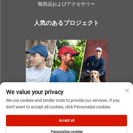
靴部品およびアクセサリー
人気のあるプロジェクト
We value your privacy
We use cookies and similar tools to provide our services. If you
don't want to accept all cookies, click Personalize cookies.
Accept all
著作権 © 2025 NINGBO YOUKI UNITE IMP & EXP CO.,LTD
Personalize cookies
プライバシーポリシー