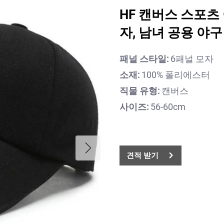
HF 캔버스 스포츠
자, 남녀 공용 야구
패널 스타일:
6패널 모자
소재:
100% 폴리에스터
직물 유형:
캔버스
사이즈:
56-60cm
견적 받기