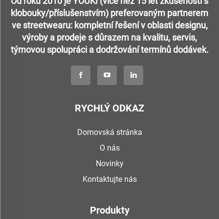
Od roku 2010 je YOUKI (více než 15 let zkušeností s
klobouky/příslušenstvím) preferovaným partnerem
ve streetwearu: kompletní řešení v oblasti designu,
výroby a prodeje s důrazem na kvalitu, servis,
týmovou spolupráci a dodržování termínů dodávek.
RYCHLÝ ODKAZ
Domovská stránka
O nás
Novinky
Kontaktujte nás
Produkty