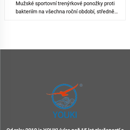
Mužské sportovní trenýrkové ponožky proti
bakteriím na všechna roční období, středně
dlouhé, lepivé fotbalové ponožky s
protiskluzovým účinkem a utěrkovým dnem,
zesílené