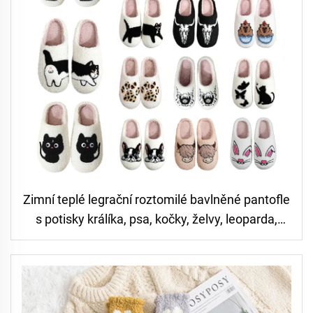
Zimní teplé legrační roztomilé bavlněné pantofle
s potisky králíka, psa, kočky, želvy, leoparda,
černé tváře ovce, kapibary, jezevce a dalších
zvířat