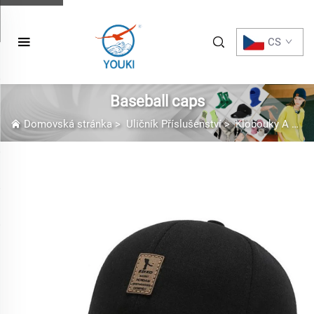
CS
Baseball caps
Domovská stránka
>
Uličník Příslušenství
>
Klobouky A Čepice