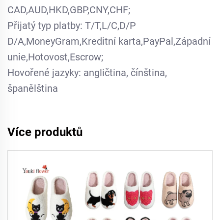
CAD,AUD,HKD,GBP,CNY,CHF;
Přijatý typ platby: T/T,L/C,D/P
D/A,MoneyGram,Kreditní karta,PayPal,Západní
unie,Hotovost,Escrow;
Hovořené jazyky: angličtina, čínština,
španělština
Více produktů