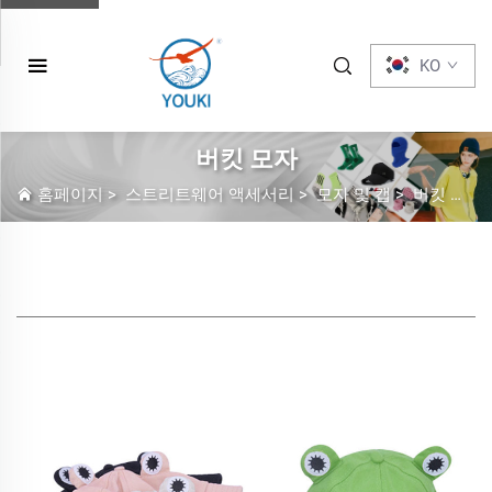
KO
버킷 모자
홈페이지
>
스트리트웨어 액세서리
>
모자 및 캡
>
버킷 모자