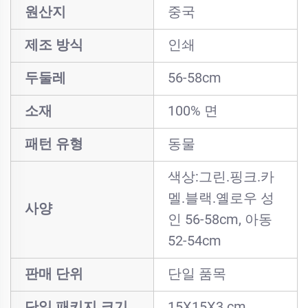
원산지
중국
제조 방식
인쇄
두둘레
56-58cm
소재
100% 면
패턴 유형
동물
색상:그린.핑크.카
멜.블랙.옐로우 성
사양
인 56-58cm, 아동
52-54cm
판매 단위
단일 품목
단일 패키지 크기
15X15X3 cm