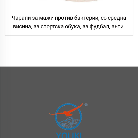
Чарапи за мажи против бактерии, со средна
висина, за спортска обука, за фудбал, анти-
признични, со дебел подмет, како купе