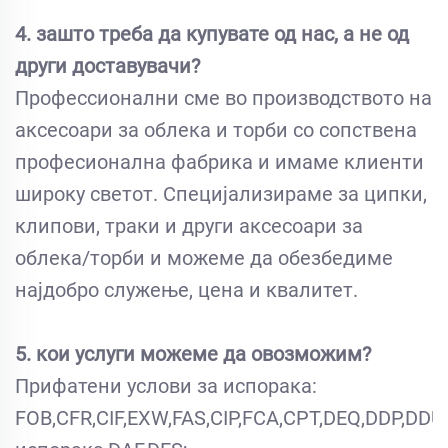
4. зашто треба да купувате од нас, а не од
други доставувачи?
Профессионални сме во производството на
аксесоари за облека и торби со сопствена
професионална фабрика и имаме клиенти
широку светот. Специјализираме за ципки,
клипови, траки и други аксесоари за
облека/торби и можеме да обезбедиме
најдобро служење, цена и квалитет.
5. кои услуги можеме да овозможим?
Прифатени услови за испорака:
FOB,CFR,CIF,EXW,FAS,CIP,FCA,CPT,DEQ,DDP,DDU