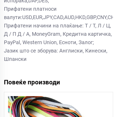
испорака,DAF,DES;
Прифатени платноси
валути:USD,EUR,JPY,CAD,AUD,HKD,GBP,CNY,CHF
Прифатени начини на плаќање: Т / Т, Л / Ц,
Д / П Д / А, MoneyGram, Кредитна картичка,
PayPal, Western Union, Есноти, Залог;
Јазик што се зборува: Англиски, Кинески,
Шпански
Повеќе производи