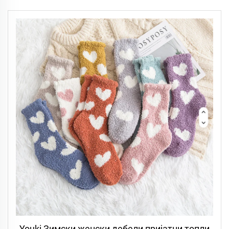
Youki Зимски женски дебели пријатни топли