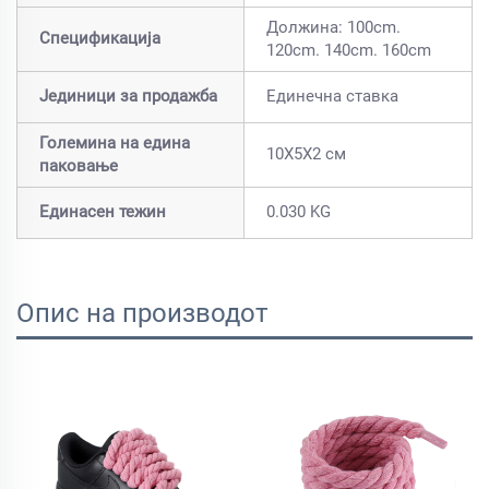
Должина: 100cm.
Спецификација
120cm. 140cm. 160cm
Јединици за продажба
Единечна ставка
Големина на едина
10X5X2 см
паковање
Единасен тежин
0.030 KG
Опис на производот