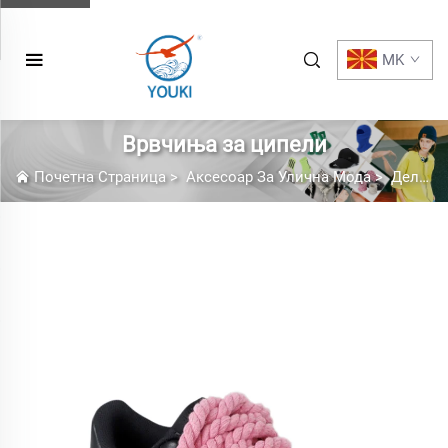
MK
Врвчиња за ципели
Почетна Страница
>
Аксесоар За Улична Мода
>
Делови и Аксесоари за Обувки