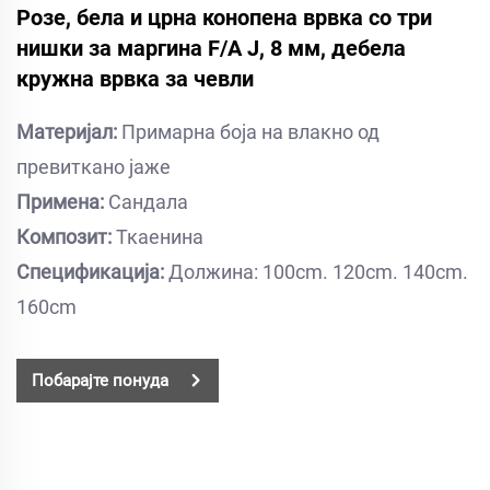
Розе, бела и црна конопена врвка со три
нишки за маргина F/A J, 8 мм, дебела
кружна врвка за чевли
Материјал:
Примарна боја на влакно од
превиткано јаже
Примена:
Сандала
Композит:
Ткаенина
Спецификација:
Должина: 100cm. 120cm. 140cm.
160cm
Побарајте понуда