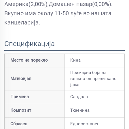
Америка(2,00%),Домашен пазар(0,00%).
Вкупно има околу 11-50 луѓе во нашата
канцеларија.
Спецификација
Место на порекло
Кина
Примарна боја на
Материјал
влакно од превиткано
јаже
Примена
Сандала
Композит
Ткаенина
Образец
Едносоставен