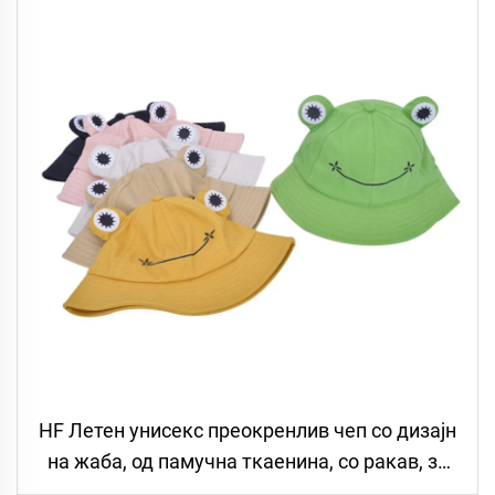
HF Летен унисекс преокренлив чеп со дизајн
на жаба, од памучна ткаенина, со ракав, за
споменици, за возрасни и деца