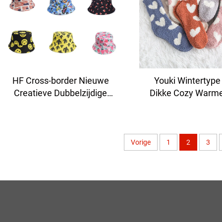
HF Cross-border Nieuwe
Youki Wintertyp
Creatieve Dubbelzijdige
Dikke Cozy Warm
Paddenstoel Hoedenbak
van Coraalfluweel 
Petten met Meerdere
Vloer Slap
Ontwerpen voor Dagelijks
Gebruik, Reizen, Feestjes en
Vorige
1
2
3
Vissen