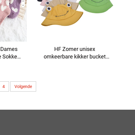
e Dames
HF Zomer unisex
e Sokken
omkeerbare kikker bucket
voor op de
hoed kapje schattig katoen
en
stof met klep voor buiten
voor volwassenen en
kinderen
4
Volgende