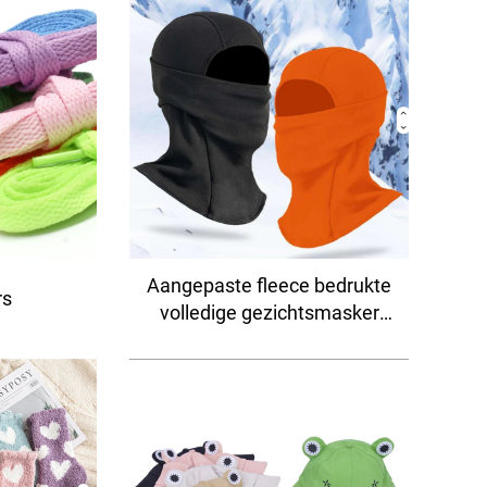
Aangepaste fleece bedrukte
rs
volledige gezichtsmasker
voor buitensporten ski-
masker bivakmuts voor
heren en dames