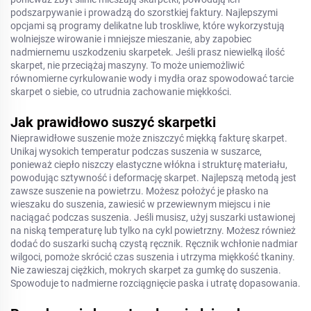
podszarpywanie i prowadzą do szorstkiej faktury. Najlepszymi
opcjami są programy delikatne lub troskliwe, które wykorzystują
wolniejsze wirowanie i mniejsze mieszanie, aby zapobiec
nadmiernemu uszkodzeniu skarpetek. Jeśli prasz niewielką ilość
skarpet, nie przeciążaj maszyny. To może uniemożliwić
równomierne cyrkulowanie wody i mydła oraz spowodować tarcie
skarpet o siebie, co utrudnia zachowanie miękkości.
Jak prawidłowo suszyć skarpetki
Nieprawidłowe suszenie może zniszczyć miękką fakturę skarpet.
Unikaj wysokich temperatur podczas suszenia w suszarce,
ponieważ ciepło niszczy elastyczne włókna i strukturę materiału,
powodując sztywność i deformację skarpet. Najlepszą metodą jest
zawsze suszenie na powietrzu. Możesz położyć je płasko na
wieszaku do suszenia, zawiesić w przewiewnym miejscu i nie
naciągać podczas suszenia. Jeśli musisz, użyj suszarki ustawionej
na niską temperaturę lub tylko na cykl powietrzny. Możesz również
dodać do suszarki suchą czystą ręcznik. Ręcznik wchłonie nadmiar
wilgoci, pomoże skrócić czas suszenia i utrzyma miękkość tkaniny.
Nie zawieszaj ciężkich, mokrych skarpet za gumkę do suszenia.
Spowoduje to nadmierne rozciągnięcie paska i utratę dopasowania.