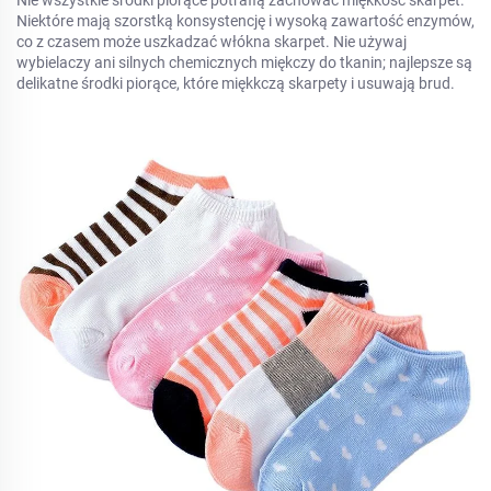
Nie wszystkie środki piorące potrafią zachować miękkość skarpet.
Niektóre mają szorstką konsystencję i wysoką zawartość enzymów,
co z czasem może uszkadzać włókna skarpet. Nie używaj
wybielaczy ani silnych chemicznych miękczy do tkanin; najlepsze są
delikatne środki piorące, które miękkczą skarpety i usuwają brud.