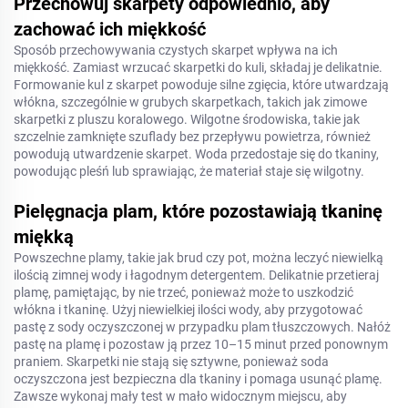
Przechowuj skarpety odpowiednio, aby
zachować ich miękkość
Sposób przechowywania czystych skarpet wpływa na ich
miękkość. Zamiast wrzucać skarpetki do kuli, składaj je delikatnie.
Formowanie kul z skarpet powoduje silne zgięcia, które utwardzają
włókna, szczególnie w grubych skarpetkach, takich jak zimowe
skarpetki z pluszu koralowego. Wilgotne środowiska, takie jak
szczelnie zamknięte szuflady bez przepływu powietrza, również
powodują utwardzenie skarpet. Woda przedostaje się do tkaniny,
powodując pleśń lub sprawiając, że materiał staje się wilgotny.
Pielęgnacja plam, które pozostawiają tkaninę
miękką
Powszechne plamy, takie jak brud czy pot, można leczyć niewielką
ilością zimnej wody i łagodnym detergentem. Delikatnie przetieraj
plamę, pamiętając, by nie trzeć, ponieważ może to uszkodzić
włókna i tkaninę. Użyj niewielkiej ilości wody, aby przygotować
pastę z sody oczyszczonej w przypadku plam tłuszczowych. Nałóż
pastę na plamę i pozostaw ją przez 10–15 minut przed ponownym
praniem. Skarpetki nie stają się sztywne, ponieważ soda
oczyszczona jest bezpieczna dla tkaniny i pomaga usunąć plamę.
Zawsze wykonaj mały test w mało widocznym miejscu, aby