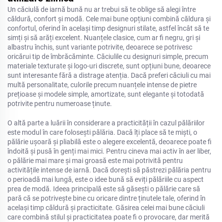
Un căciulă de iarnă bună nu ar trebui să te oblige să alegi între
căldură, confort și modă. Cele mai bune opțiuni combină căldura și
confortul, oferind în același timp designuri stilate, astfel încât să te
simți și să arăți excelent. Nuanțele clasice, cum ar fi negru, gri și
albastru închis, sunt variante potrivite, deoarece se potrivesc
oricărui tip de îmbrăcăminte. Căciulile cu designuri simple, precum
materiale texturate și logo-uri discrete, sunt opțiuni bune, deoarece
sunt interesante fără a distrage atenția. Dacă preferi căciuli cu mai
multă personalitate, culorile precum nuanțele intense de pietre
prețioase și modele simple, amortizate, sunt elegante și totodată
potrivite pentru numeroase ținute.
O altă parte a luării în considerare a practicității în cazul pălăriilor
este modul în care folosești pălăria. Dacă îți place să te miști, o
pălărie ușoară și pliabilă este o alegere excelentă, deoarece poate fi
îndoită și pusă în genți mai mici. Pentru cineva mai activ în aer liber,
o pălărie mai mare și mai groasă este mai potrivită pentru
activitățile intense de iarnă. Dacă dorești să păstrezi pălăria pentru
o perioadă mai lungă, este o idee bună să eviți pălăriile cu aspect
prea de modă. Ideea principală este să găsești o pălărie care să
pară că se potrivește bine cu oricare dintre ținutele tale, oferind în
același timp căldură și practicitate. Găsirea celei mai bune căciuli
care combină stilul și practicitatea poate fi o provocare, dar merită