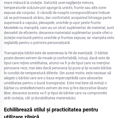
mare măsură la izolație. Datorită unei neglijențe minore,
temperaturile scăzute pot ajunge la urechi, frunte sau alte zone
expuse ale corpului. O căciulă de noapte corespunzătoare trebuie
să se potrivească strâns, dar confortabil, acoperind întreaga parte
superioară a capului, pleoapele, urechile și ușor peste frunte.
Modelele cu manșetă, care au un strat suplimentar de material, sunt
deosebit de eficiente, deoarece materialul suplimentar poate oferi o
izolație mai bună pentru urechile și fruntea expuse, iar manșeta este
reglabilă pentru o potrivire personalizată.
Transpirația bărbii este de asemenea la fel de esențială. O bărbie
poate deveni extrem de moale și confortabilă, totuși, dacă este de
tipul care reține umiditatea, atunci va fi și de tipul care va menține
persoana rece, mai ales dacă persoana își pune și își scoate bărbia
în condiții de temperatură diferite. Din acest motiv, este necesar să
alegeți o bărbie care are o baza imperceptibilă care absoarbe
umiditatea pentru o bună transpirație. Este mai bine să evitați o
bărbie cu embellishments extrem de moi și fire decorative lăsate
liber, deoarece acesta va fi și tipul de bărbie care va compromite
atât izolația, cât și durabilitatea materialului.
Echilibrează stilul și practicitatea pentru
utilizare zilnică