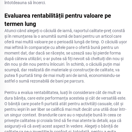
întotdeauna să încerci.
Evaluarea rentabilității pentru valoare pe
termen lung
Atunci când alegeți o căciulă de iarnă, raportul calitate-preț constă
și în renunțarea la o anumită sumă de bani pentru un articol care
oferă mai multă valoare pe o perioadă lungă de timp. O căciulă ușor
mai ieftină în comparație cu altele pare o ofertă bună pentru un
moment dat, dar dacă se răcește, se uzează sau își pierde forma
după câteva utilizări, s-ar putea să fiți nevoit să cheltuiți din nou și
din nou și din nou pentru înlocuiri. În schimb, o căciulă puțin mai
scumpă, dar realizată din materiale și construcție de calitate, va
putea fi purtată timp de mai mulți ani de iarnă, economisindu-se
astfel o sumă rezonabilă de bani pe parcurs.
Pentru a evalua rentabilitatea, luați în considerare cât de mult va
dura bănița, care este performanța acesteia și cât de versatilă este.
O băniță care poate fi purtată atât pentru activități casuale, cât și
pentru ieșiri în aer liber se califică mai mult decât una utilă doar într-
un singur context. Brandurile care au o reputație bună în ceea ce
privește calitatea și croiala tind să fie mai atente la detalii, așa că
asigurați-vă că aveți acest aspect în vedere. Alegeți o băniță de
calitate ca pe o investiție în confort și, totodată, pentru a evita