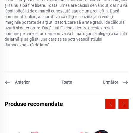
și să nu aibă fire libere. Toată lumea are căciuli de vândut, dar nu vă
lăsați păcăliți de o marcă cunoscută sau de un preț ieftin. Dacă
comandați online, asigurați-vă că citiți recenziile și că vedeți
imaginile postate de alți utilizatori, care să arate gradul de căldură,
uzură și deteriorare. Dacă luați în considerare aceste greșeli
comune pe care le fac oamenii, vă va fi mai ușor să alegeți o căciulă
de iarnă și să găsiți una care să se potrivească stilului
dumneavoastră de iarnă.
Anterior
Următor
Toate
Produse recomandate