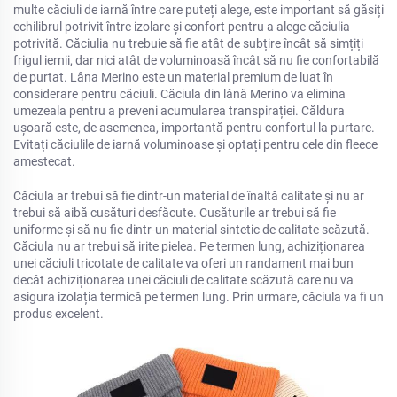
multe căciuli de iarnă între care puteți alege, este important să găsiți
echilibrul potrivit între izolare și confort pentru a alege căciulia
potrivită. Căciulia nu trebuie să fie atât de subțire încât să simțiți
frigul iernii, dar nici atât de voluminoasă încât să nu fie confortabilă
de purtat. Lâna Merino este un material premium de luat în
considerare pentru căciuli. Căciula din lână Merino va elimina
umezeala pentru a preveni acumularea transpirației. Căldura
ușoară este, de asemenea, importantă pentru confortul la purtare.
Evitați căciulile de iarnă voluminoase și optați pentru cele din fleece
amestecat.
Căciula ar trebui să fie dintr-un material de înaltă calitate și nu ar
trebui să aibă cusături desfăcute. Cusăturile ar trebui să fie
uniforme și să nu fie dintr-un material sintetic de calitate scăzută.
Căciula nu ar trebui să irite pielea. Pe termen lung, achiziționarea
unei căciuli tricotate de calitate va oferi un randament mai bun
decât achiziționarea unei căciuli de calitate scăzută care nu va
asigura izolația termică pe termen lung. Prin urmare, căciula va fi un
produs excelent.