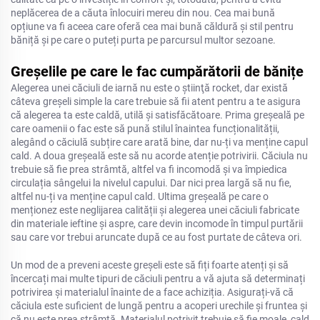
neplăcerea de a căuta înlocuiri mereu din nou. Cea mai bună
opțiune va fi aceea care oferă cea mai bună căldură și stil pentru
băniță și pe care o puteți purta pe parcursul multor sezoane.
Greșelile pe care le fac cumpărătorii de bănițe
Alegerea unei căciuli de iarnă nu este o ştiinţă rocket, dar există
câteva greşeli simple la care trebuie să fii atent pentru a te asigura
că alegerea ta este caldă, utilă și satisfăcătoare. Prima greșeală pe
care oamenii o fac este să pună stilul înaintea funcționalității,
alegând o căciulă subțire care arată bine, dar nu-ți va menține capul
cald. A doua greșeală este să nu acorde atenție potrivirii. Căciula nu
trebuie să fie prea strâmtă, altfel va fi incomodă și va împiedica
circulația sângelui la nivelul capului. Dar nici prea largă să nu fie,
altfel nu-ți va menține capul cald. Ultima greșeală pe care o
menționez este neglijarea calității și alegerea unei căciuli fabricate
din materiale ieftine și aspre, care devin incomode în timpul purtării
sau care vor trebui aruncate după ce au fost purtate de câteva ori.
Un mod de a preveni aceste greșeli este să fiți foarte atenți și să
încercați mai multe tipuri de căciuli pentru a vă ajuta să determinați
potrivirea și materialul înainte de a face achiziția. Asigurați-vă că
căciula este suficient de lungă pentru a acoperi urechile și fruntea și
că nu este prea strâmtă. Materialul potrivit trebuie să fie moale, cald