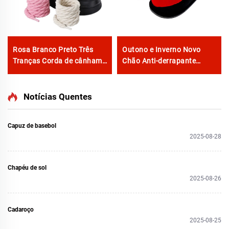
Rosa Branco Preto Três
Outono e Inverno Novo
Tranças Corda de cânhamo
Chão Anti-derrapante
para tênis F/A J Tênis 8
Quente para Mulheres
mm Cadarço Mais Espesso
Grande Amor Desenho de
Corda Redonda
Coração Lar Chinelos para
Notícias Quentes
Mulheres
Capuz de basebol
2025-08-28
Chapéu de sol
2025-08-26
Cadaroço
2025-08-25