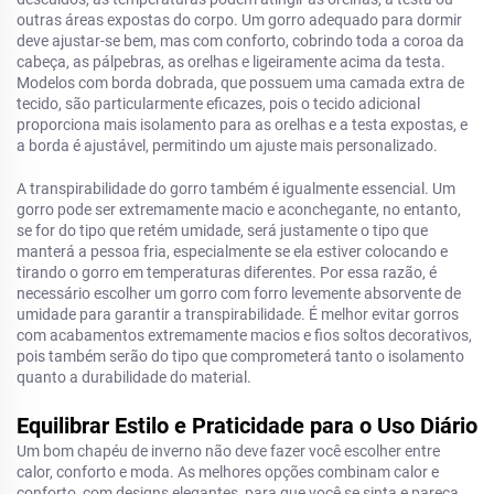
outras áreas expostas do corpo. Um gorro adequado para dormir
deve ajustar-se bem, mas com conforto, cobrindo toda a coroa da
cabeça, as pálpebras, as orelhas e ligeiramente acima da testa.
Modelos com borda dobrada, que possuem uma camada extra de
tecido, são particularmente eficazes, pois o tecido adicional
proporciona mais isolamento para as orelhas e a testa expostas, e
a borda é ajustável, permitindo um ajuste mais personalizado.
A transpirabilidade do gorro também é igualmente essencial. Um
gorro pode ser extremamente macio e aconchegante, no entanto,
se for do tipo que retém umidade, será justamente o tipo que
manterá a pessoa fria, especialmente se ela estiver colocando e
tirando o gorro em temperaturas diferentes. Por essa razão, é
necessário escolher um gorro com forro levemente absorvente de
umidade para garantir a transpirabilidade. É melhor evitar gorros
com acabamentos extremamente macios e fios soltos decorativos,
pois também serão do tipo que comprometerá tanto o isolamento
quanto a durabilidade do material.
Equilibrar Estilo e Praticidade para o Uso Diário
Um bom chapéu de inverno não deve fazer você escolher entre
calor, conforto e moda. As melhores opções combinam calor e
conforto, com designs elegantes, para que você se sinta e pareça