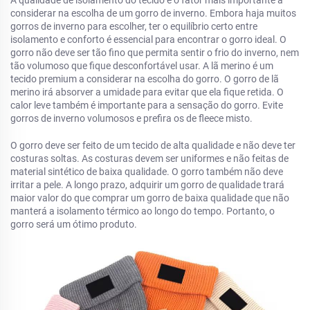
A qualidade de isolamento do tecido é o fator mais importante a
considerar na escolha de um gorro de inverno. Embora haja muitos
gorros de inverno para escolher, ter o equilíbrio certo entre
isolamento e conforto é essencial para encontrar o gorro ideal. O
gorro não deve ser tão fino que permita sentir o frio do inverno, nem
tão volumoso que fique desconfortável usar. A lã merino é um
tecido premium a considerar na escolha do gorro. O gorro de lã
merino irá absorver a umidade para evitar que ela fique retida. O
calor leve também é importante para a sensação do gorro. Evite
gorros de inverno volumosos e prefira os de fleece misto.
O gorro deve ser feito de um tecido de alta qualidade e não deve ter
costuras soltas. As costuras devem ser uniformes e não feitas de
material sintético de baixa qualidade. O gorro também não deve
irritar a pele. A longo prazo, adquirir um gorro de qualidade trará
maior valor do que comprar um gorro de baixa qualidade que não
manterá a isolamento térmico ao longo do tempo. Portanto, o
gorro será um ótimo produto.