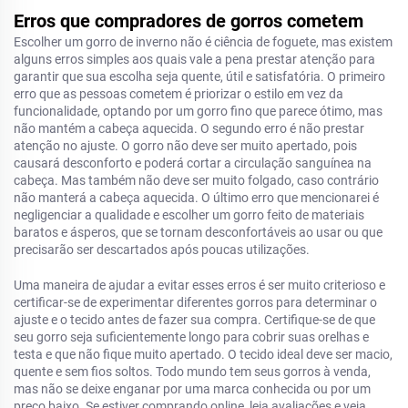
Erros que compradores de gorros cometem
Escolher um gorro de inverno não é ciência de foguete, mas existem
alguns erros simples aos quais vale a pena prestar atenção para
garantir que sua escolha seja quente, útil e satisfatória. O primeiro
erro que as pessoas cometem é priorizar o estilo em vez da
funcionalidade, optando por um gorro fino que parece ótimo, mas
não mantém a cabeça aquecida. O segundo erro é não prestar
atenção no ajuste. O gorro não deve ser muito apertado, pois
causará desconforto e poderá cortar a circulação sanguínea na
cabeça. Mas também não deve ser muito folgado, caso contrário
não manterá a cabeça aquecida. O último erro que mencionarei é
negligenciar a qualidade e escolher um gorro feito de materiais
baratos e ásperos, que se tornam desconfortáveis ao usar ou que
precisarão ser descartados após poucas utilizações.
Uma maneira de ajudar a evitar esses erros é ser muito criterioso e
certificar-se de experimentar diferentes gorros para determinar o
ajuste e o tecido antes de fazer sua compra. Certifique-se de que
seu gorro seja suficientemente longo para cobrir suas orelhas e
testa e que não fique muito apertado. O tecido ideal deve ser macio,
quente e sem fios soltos. Todo mundo tem seus gorros à venda,
mas não se deixe enganar por uma marca conhecida ou por um
preço baixo. Se estiver comprando online, leia avaliações e veja