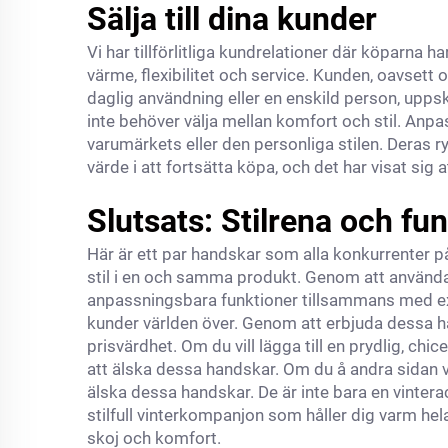
Sälja till dina kunder
Vi har tillförlitliga kundrelationer där köparna 
värme, flexibilitet och service. Kunden, oavset
daglig användning eller en enskild person, upps
inte behöver välja mellan komfort och stil. Anp
varumärkets eller den personliga stilen. Deras r
värde i att fortsätta köpa, och det har visat sig
Slutsats: Stilrena och fu
Här är ett par handskar som alla konkurrenter p
stil i en och samma produkt. Genom att använda 
anpassningsbara funktioner tillsammans med expe
kunder världen över. Genom att erbjuda dessa han
prisvärdhet. Om du vill lägga till en prydlig, ch
att älska dessa handskar. Om du å andra sidan 
älska dessa handskar. De är inte bara en vintera
stilfull vinterkompanjon som håller dig varm hela
skoj och komfort.