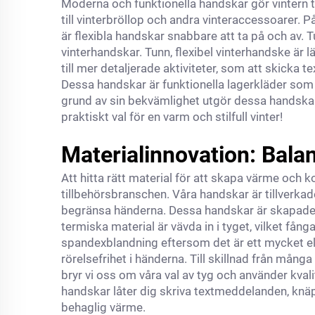
Moderna och funktionella handskar gör vintern ti
till vinterbröllop och andra vinteraccessoarer. P
är flexibla handskar snabbare att ta på och av. T
vinterhandskar. Tunn, flexibel vinterhandske är l
till mer detaljerade aktiviteter, som att skicka 
Dessa handskar är funktionella lagerkläder som g
grund av sin bekvämlighet utgör dessa handskar
praktiskt val för en varm och stilfull vinter!
Materialinnovation: Bala
Att hitta rätt material för att skapa värme och 
tillbehörsbranschen. Våra handskar är tillverka
begränsa händerna. Dessa handskar är skapad
termiska material är vävda in i tyget, vilket fån
spandexblandning eftersom det är ett mycket elast
rörelsefrihet i händerna. Till skillnad från mån
bryr vi oss om våra val av tyg och använder kval
handskar låter dig skriva textmeddelanden, knäpp
behaglig värme.