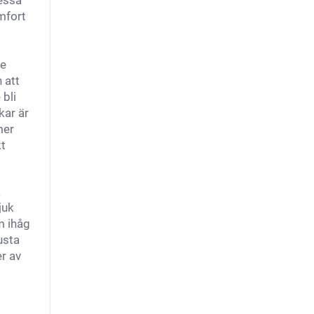
dessa
mfort
de
 att
 bli
kar är
mer
kt
a
juk
m ihåg
usta
er av