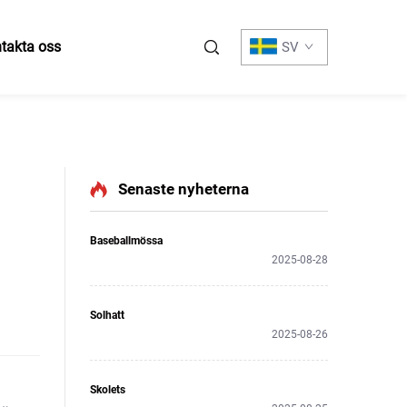
takta oss
SV
Senaste nyheterna
Baseballmössa
2025-08-28
Solhatt
2025-08-26
Skolets