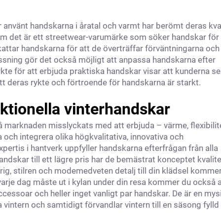
har använt handskarna i åratal och varmt har berömt deras kval
t om det är ett streetwear-varumärke som söker handskar för
kattar handskarna för att de överträffar förväntningarna oc
assning gör det också möjligt att anpassa handskarna efter
ykte för att erbjuda praktiska handskar visar att kunderna se
 att deras rykte och förtroende för handskarna är starkt.
nktionella vinterhandskar
å marknaden misslyckats med att erbjuda – värme, flexibilit
och integrera olika högkvalitativa, innovativa och
rtis i hantverk uppfyller handskarna efterfrågan från alla
dskar till ett lägre pris har de bemästrat konceptet kvalit
icerig, stilren och modemedveten detalj till din klädsel komme
varje dag måste ut i kylan under din resa kommer du också a
ccessoar och heller inget vanligt par handskar. De är en mys
 vintern och samtidigt förvandlar vintern till en säsong fylld