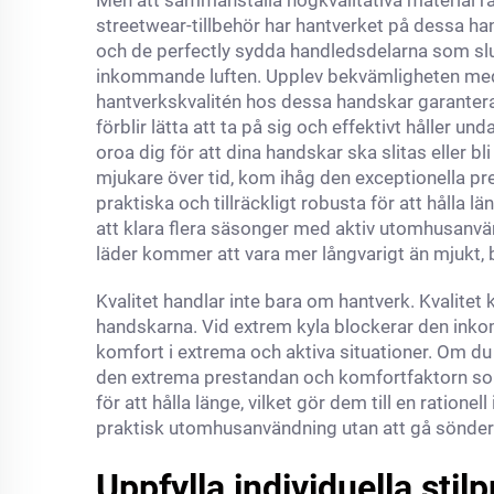
Men att sammanställa högkvalitativa material räc
streetwear-tillbehör har hantverket på dessa ha
och de perfectly sydda handledsdelarna som slu
inkommande luften. Upplev bekvämligheten med 
hantverkskvalitén hos dessa handskar garanter
förblir lätta att ta på sig och effektivt håller u
oroa dig för att dina handskar ska slitas eller b
mjukare över tid, kom ihåg den exceptionella 
praktiska och tillräckligt robusta för att hålla 
att klara flera säsonger med aktiv utomhusanvänd
läder kommer att vara mer långvarigt än mjukt, 
Kvalitet handlar inte bara om hantverk. Kvalitet
handskarna. Vid extrem kyla blockerar den inko
komfort i extrema och aktiva situationer. Om du
den extrema prestandan och komfortfaktorn som 
för att hålla länge, vilket gör dem till en ratio
praktisk utomhusanvändning utan att gå sönder
Uppfylla individuella stil