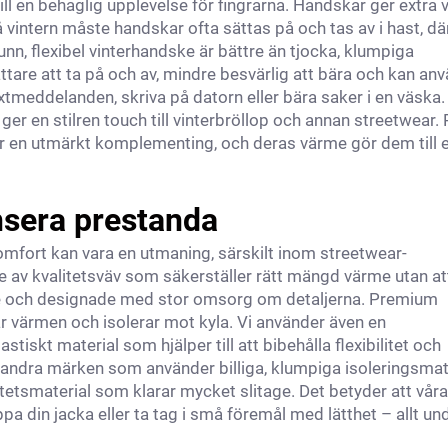
ll en behaglig upplevelse för fingrarna. Handskar ger extra
å vintern måste handskar ofta sättas på och tas av i hast, dä
unn, flexibel vinterhandske är bättre än tjocka, klumpiga
ättare att ta på och av, mindre besvärlig att bära och kan an
textmeddelanden, skriva på datorn eller bära saker i en väska.
er en stilren touch till vinterbröllop och annan streetwear.
 en utmärkt komplementing, och deras värme gör dem till e
nsera prestanda
komfort kan vara en utmaning, särskilt inom streetwear-
de av kvalitetsväv som säkerställer rätt mängd värme utan at
e och designade med stor omsorg om detaljerna. Premium
gar värmen och isolerar mot kyla. Vi använder även en
iskt material som hjälper till att bibehålla flexibilitet och
ga andra märken som använder billiga, klumpiga isoleringsmat
itetsmaterial som klarar mycket slitage. Det betyder att våra
a din jacka eller ta tag i små föremål med lätthet – allt un