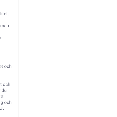
itet,
h man
r
et och
et och
r du
tt
ig och
 av