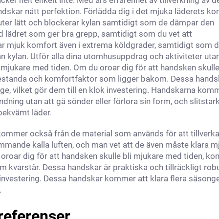
ker helt enkelt inte. Med års erfarenhet av tillverkning av 
ndskar nått perfektion. Förlädda dig i det mjuka läderets ko
ter lätt och blockerar kylan samtidigt som de dämpar den
lädret som ger bra grepp, samtidigt som du vet att
ar mjuk komfort även i extrema köldgrader, samtidigt som 
ndan kylan. Utför alla dina utomhusuppdrag och aktiviteter utan
li mjukare med tiden. Om du oroar dig för att handsken skulle
prestanda och komfortfaktor som ligger bakom. Dessa hands
länge, vilket gör dem till en klok investering. Handskarna kom
ning utan att gå sönder eller förlora sin form, och slitstar
bekvämt läder.
 kommer också från de material som används för att tillverk
mmande kalla luften, och man vet att de även måste klara m
 oroar dig för att handsken skulle bli mjukare med tiden, ko
kvarstår. Dessa handskar är praktiska och tillräckligt rob
nell investering. Dessa handskar kommer att klara flera säsong
.
preferenser