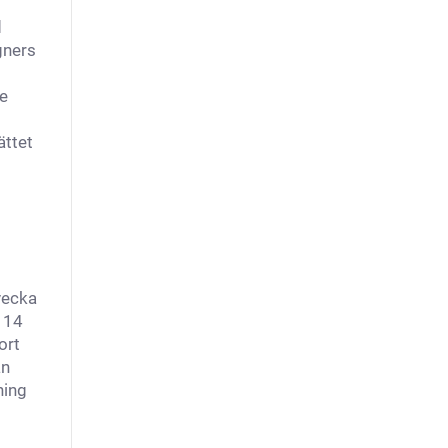
d
gners
te
ättet
vecka
m 14
ort
an
ning