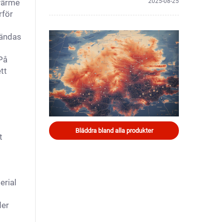
 värme
2025-08-25
rför
vändas
 På
tt
Bläddra bland alla produkter
t
erial
der