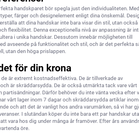
perfekta handskparet bör spegla just den individualiteten. Me
otyper, färger och designelement enligt dina önskemål. Desi
tälla att dina handskar inte bara visar din stil, utan också
h flexibilitet. Denna exceptionella nivå av anpassning är in
ultera i unika handskar. Dessutom innebär möjligheten till
avseende på funktionalitet och stil, och är det perfekta s
ll, utan den höga prislappen.
det för din krona
e är extremt kostnadseffektiva. De är tillverkade av
 och är skräddarsydda. De är också utmärkta tack vare vårt
 partisändningar. Därför behöver du inte vänta vecka efter 
mnar vårt lager inom 7 dagar och skräddarsydda artiklar ino
ande och att det är vanligt hos andra varumärken, så vi har gj
veranser. I slutändan köper du inte bara ett par handskar ut
tt vara hos dig under många år framöver. Efter års använd
vartenda öre.