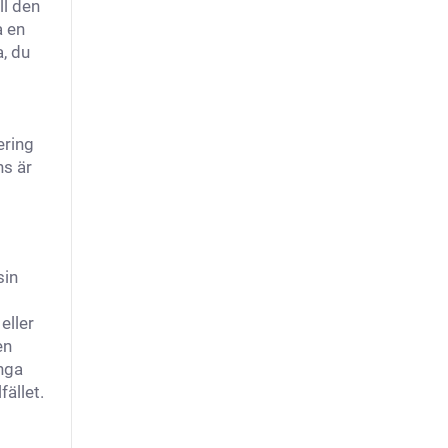
ll den
a en
, du
ering
ns är
sin
eller
en
ånga
fället.