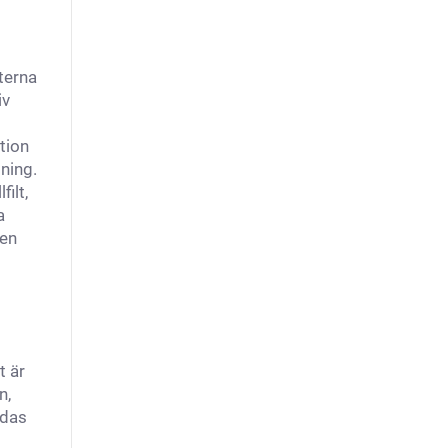
terna
iv
tion
ning.
ilt,
a
 en
t är
n,
adas