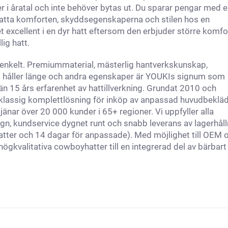
r i åratal och inte behöver bytas ut. Du sparar pengar med 
atta komforten, skyddsegenskaperna och stilen hos en
t excellent i en dyr hatt eftersom den erbjuder större komfo
ig hatt.
r enkelt. Premiummaterial, mästerlig hantverkskunskap,
m håller länge och andra egenskaper är YOUKIs signum som
n 15 års erfarenhet av hattillverkning. Grundat 2010 och
stklassig komplettlösning för inköp av anpassad huvudbeklä
nar över 20 000 kunder i 65+ regioner. Vi uppfyller alla
gn, kundservice dygnet runt och snabb leverans av lagerhål
tter och 14 dagar för anpassade). Med möjlighet till OEM 
kvalitativa cowboyhatter till en integrerad del av bärbart