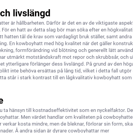
ch livslängd
 är hållbarheten. Därför är det en av de viktigaste aspek
. För en hatt av detta slag bör man söka efter en högkvalitat
 hatten tål de krav som vardagligt bruk ställer, samt andra
ing. En kowboyhatt med hög kvalitet när det gäller konstruk
kning, formförändring vid blötning och generellt lätt använd
r utmärkt motståndskraft mot repor och skrubbsår, och ullf
t ytterligare förlänger dess livslängd. På grund av den hög
kt inte behöva ersättas på lång tid, vilket i detta fall utgör
ta står i stark kontrast till en lågkvalitativ kowboyhatt som
e
 ta hänsyn till kostnadseffektivitet som en nyckelfaktor. De
boyhattar. Men värdet handlar om kvaliteten på cowboyhatte
ar verkar kosta mindre, men de bleknar, förlorar sin form, sk
gnader. Å andra sidan är dyrare cowboyhattar mer