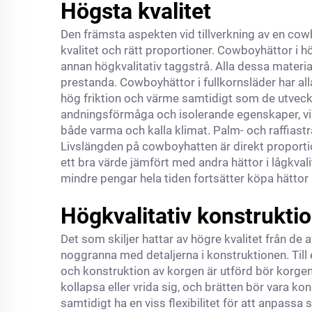
Högsta kvalitet
Den främsta aspekten vid tillverkning av en cow
kvalitet och rätt proportioner. Cowboyhättor i hög
annan högkvalitativ taggstrå. Alla dessa materia
prestanda. Cowboyhättor i fullkornsläder har all
hög friktion och värme samtidigt som de utveckl
andningsförmåga och isolerande egenskaper, vi
både varma och kalla klimat. Palm- och raffias
Livslängden på cowboyhatten är direkt proportion
ett bra värde jämfört med andra hättor i lågkva
mindre pengar hela tiden fortsätter köpa hättor i 
Högkvalitativ konstrukti
Det som skiljer hattar av högre kvalitet från de
noggranna med detaljerna i konstruktionen. Til
och konstruktion av korgen är utförd bör korgen 
kollapsa eller vrida sig, och brätten bör vara ko
samtidigt ha en viss flexibilitet för att anpassa 