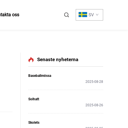
takta oss
SV
Senaste nyheterna
Baseballmössa
2025-08-28
Solhatt
2025-08-26
Skolets