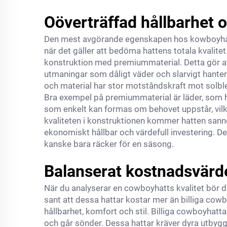
Oöverträffad hållbarhet o
Den mest avgörande egenskapen hos kowboyhatter
när det gäller att bedöma hattens totala kvalitet
konstruktion med premiummaterial. Detta gör att
utmaningar som dåligt väder och slarvigt hanter
och material har stor motståndskraft mot solble
Bra exempel på premiummaterial är läder, som ha
som enkelt kan formas om behovet uppstår, vilke
kvaliteten i konstruktionen kommer hatten sannoli
ekonomiskt hållbar och värdefull investering. Det
kanske bara räcker för en säsong.
Balanserat kostnadsvärd
När du analyserar en cowboyhatts kvalitet bör du
sant att dessa hattar kostar mer än billiga cow
hållbarhet, komfort och stil. Billiga cowboyhatt
och går sönder. Dessa hattar kräver dyra utbyg