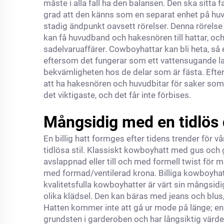
måste i alla fall ha den balansen. Den ska sitta 
grad att den känns som en separat enhet på huvud
stadig ändpunkt oavsett rörelser. Denna rörels
kan få huvudband och hakesnören till hattar, och 
sadelvaruaffärer. Cowboyhattar kan bli heta, s
eftersom det fungerar som ett vattensugande lage
bekvämligheten hos de delar som är fästa. Efte
att ha hakesnören och huvudbitar för saker som 
det viktigaste, och det får inte förbises.
Mångsidig med en tidlös
En billig hatt formges efter tidens trender för v
tidlösa stil. Klassiskt kowboyhatt med gus och
avslappnad eller till och med formell twist för 
med formad/ventilerad krona. Billiga kowboyhatt
kvalitetsfulla kowboyhatter är värt sin mångsid
olika klädsel. Den kan bäras med jeans och blus, 
Hatten kommer inte att gå ur mode på länge; en t
grundsten i garderoben och har långsiktig värde