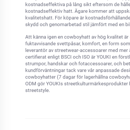
kostnadseffektiva på lång sikt eftersom de hålle
kostnadseffektiv hatt. Ägare kommer att uppsk
kvalitetshatt. För köpare är kostnadsförhållande
skydd och genomarbetad stil jämfört med en bill
Att känna igen en cowboyhatt av hög kvalitet ä
fuktavvisande svettpåsar, komfort, en form so
leverantör av streetwear-accessoarer med mer ä
certifierat enligt BSCI och ISO är YOUKI en för
strumpor, handskar och fotaccessoarer, och betjä
kundförväntningar tack vare vår anpassade desi
cowboyhatter (7 dagar för lagerhållna cowboyha
ODM gör YOUKIs streetkulturmärkesprodukter hög
streetstyle.