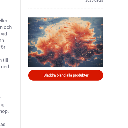
2025-08-25
ller
on och
 vid
en
för
till
n med
Bläddra bland alla produkter
r
ing
ihop,
kas