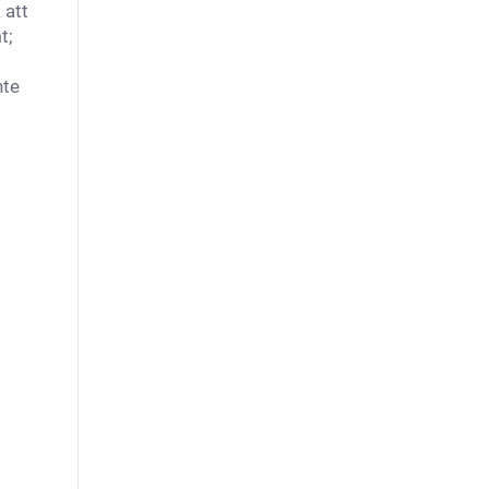
 att
t;
nte