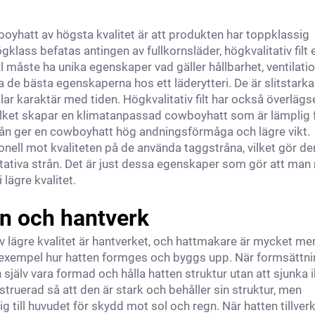
boyhatt av högsta kvalitet är att produkten har toppklassig
klass befatas antingen av fullkornsläder, högkvalitativ filt e
l måste ha unika egenskaper vad gäller hållbarhet, ventilati
a de bästa egenskaperna hos ett läderytteri. De är slitstarka
ar karaktär med tiden. Högkvalitativ filt har också överlägs
lket skapar en klimatanpassad cowboyhatt som är lämplig 
trån ger en cowboyhatt hög andningsförmåga och lägre vikt.
ell mot kvaliteten på de använda taggstråna, vilket gör den 
litativa strån. Det är just dessa egenskaper som gör att ma
lägre kvalitet.
on och hantverk
 av lägre kvalitet är hantverket, och hattmakare är mycket me
l exempel hur hatten formges och byggs upp. När formsättn
själv vara formad och hålla hatten struktur utan att sjunka 
nstruerad så att den är stark och behåller sin struktur, men
sig till huvudet för skydd mot sol och regn. När hatten tillver