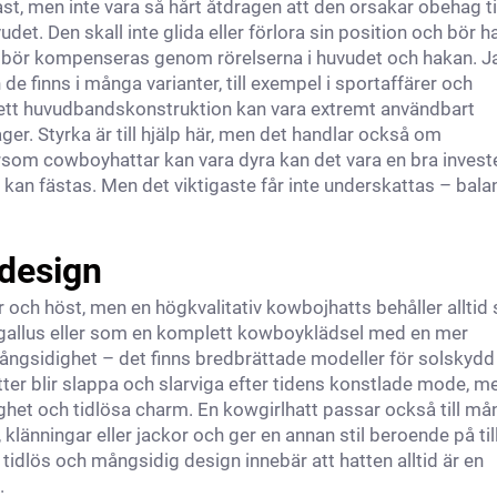
fast, men inte vara så hårt åtdragen att den orsakar obehag ti
et. Den skall inte glida eller förlora sin position och bör h
e bör kompenseras genom rörelserna i huvudet och hakan. Ja
de finns i många varianter, till exempel i sportaffärer och
å ett huvudbandskonstruktion kan vara extremt användbart
r. Styrka är till hjälp här, men det handlar också om
rsom cowboyhattar kan vara dyra kan det vara en bra invest
kan fästas. Men det viktigaste får inte underskattas – bala
 design
år och höst, men en högkvalitativ kowbojhatts behåller alltid 
 gallus eller som en komplett kowboyklädsel med en mer
mångsidighet – det finns bredbrättade modeller för solskydd 
er blir slappa och slarviga efter tidens konstlade mode, m
ighet och tidlösa charm. En kowgirlhatt passar också till m
klänningar eller jackor och ger en annan stil beroende på till
idlös och mångsidig design innebär att hatten alltid är en
.