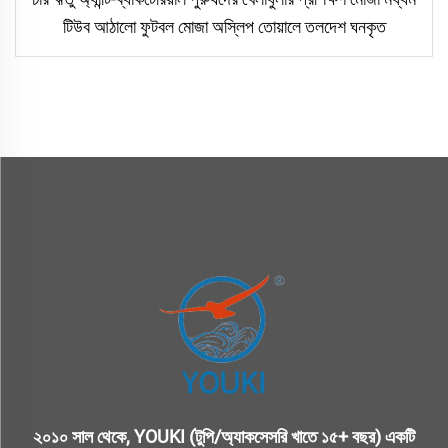
টিউব আঠালো ফুটবল মোজা অস্লিপ তোয়ালে তলদেশ ঘনকৃত
২০১০ সাল থেকে, YOUKI (টুপি/অ্যাকসেসরি খাতে ১৫+ বছর) একটি