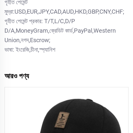
গৃহীত পেমেন্ট
মুদ্রা:USD,EUR,JPY,CAD,AUD,HKD,GBP,CNY,CHF;
গৃহীত পেমেন্ট প্রকার: T/T,L/C,D/P
D/A,MoneyGram,ক্রেডিট কার্ড,PayPal,Western
Union,নগদ,Escrow;
ভাষা: ইংরেজি,চীনা,স্প্যানিশ
আরও পণ্য