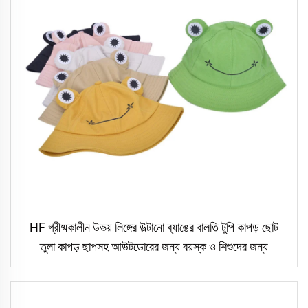
HF গ্রীষ্মকালীন উভয় লিঙ্গের উল্টানো ব্যাঙের বালতি টুপি কাপড় ছোট
তুলা কাপড় ছাপসহ আউটডোরের জন্য বয়স্ক ও শিশুদের জন্য