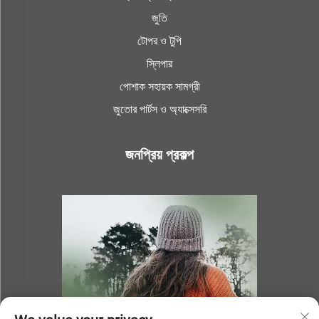
জুতি
টোপর ও টুপি
স্লিপার
পোশাক সহায়ক সামগ্রী
জুতোর পার্টস ও অ্যাক্সেসরি
জনপ্রিয় প্রকল্প