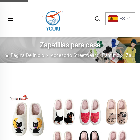
ES
Zapatillas para casa
Página De Inicio
>
Accesorio Streetwear
>
Pantuflo
>
Zapatillas para casa