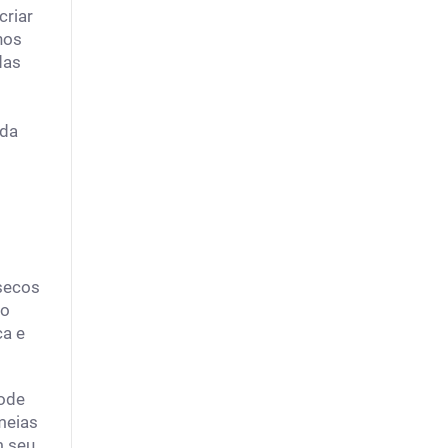
criar
hos
das
 da
 secos
Ao
ca e
pode
meias
m seu