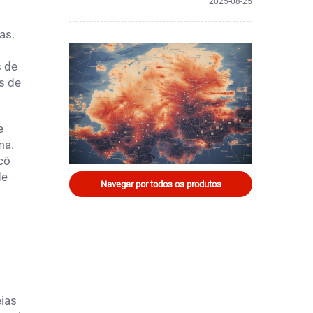
2025-08-25
as.
s de
s de
e
ma.
cô
de
Navegar por todos os produtos
eias