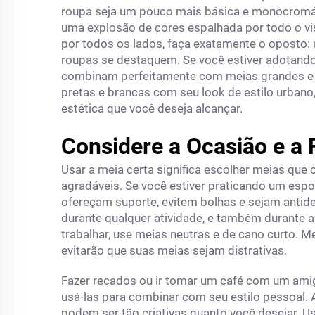
roupa seja um pouco mais básica e monocromát
uma explosão de cores espalhada por todo o vi
por todos os lados, faça exatamente o oposto: 
roupas se destaquem. Se você estiver adotando
combinam perfeitamente com meias grandes e c
pretas e brancas com seu look de estilo urbano,
estética que você deseja alcançar.
Considere a Ocasião e a
Usar a meia certa significa escolher meias qu
agradáveis. Se você estiver praticando um esp
ofereçam suporte, evitem bolhas e sejam antid
durante qualquer atividade, e também durante a
trabalhar, use meias neutras e de cano curto. M
evitarão que suas meias sejam distrativas.
Fazer recados ou ir tomar um café com um amig
usá-las para combinar com seu estilo pessoal.
podem ser tão criativas quanto você desejar.