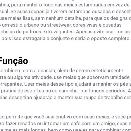
ica, para manter o foco nas meias estampadas em vez de 
sual. Se suas roupas já tiverem estampas ousadas e desen
use meias lisas, sem nenhum detalhe, para que os designs 
 um estilo urbano ou streetwear, cores vivas e ousadas
heias de padrões extravagantes. Apenas evite usar meias
 pois isso estragaria o conjunto e seria o oposto completo
 Função
e combinem com a ocasião, além de serem esteticamente
orte ou alguma atividade, use meias que absorvam umidade,
errapantes. Usar meias desse tipo ajudará a manter os pés
 prática de esportes ou ao caminhar por longos períodos. 
eias desse tipo ajudarão a manter sua roupa de trabalho se
o permite que você seja criativo com suas meias, e você 
 Ao fazer recados ou ir tomar um café com um amigo, suas 
 Use meias mais longas, bem como use-as para combinar co