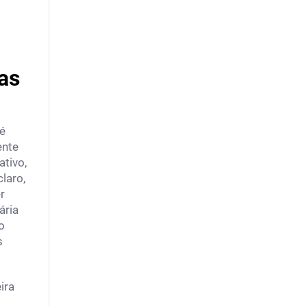
as
é
ente
tivo,
laro,
r
ária
o
s
ira