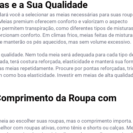
as e a Sua Qualidade
dará você a selecionar as meias necessárias para suas roup
Meias premium oferecem conforto e valorizam o aspecto
ue permitem transpiração, como diferentes tipos de mistura
cionam conforto. Em climas frios, meias feitas de mistura
a e manterão os pés aquecidos, mas sem volume excessivo.
 qualidade. Nem toda meia será adequada para cada tipo d
tada, terá costura reforçada, elasticidade e manterá sua for
uas meias repetidamente. Procure por pontas reforçadas, tri
m como boa elasticidade. Investir em meias de alta qualida
 Comprimento da Roupa com
ia ao escolher suas roupas, mas o comprimento importa.
elhor com roupas ativas, como tênis e shorts ou calças. M