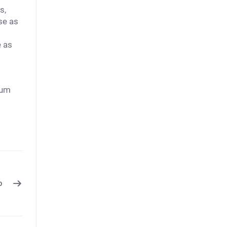
s,
se as
e as
 um
o