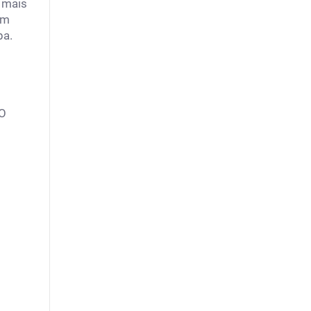
l mais
om
pa.
 O