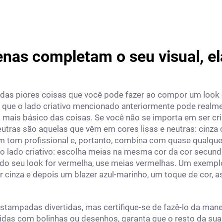
nas completam o seu visual, el
das piores coisas que você pode fazer ao compor um look 
sso que o lado criativo mencionado anteriormente pode realm
mais básico das coisas. Se você não se importa em ser cria
tras são aquelas que vêm em cores lisas e neutras: cinza c
m tom profissional e, portanto, combina com quase qualque
, ao lado criativo: escolha meias na mesma cor da cor secund
a do seu look for vermelha, use meias vermelhas. Um exempl
cinza e depois um blazer azul-marinho, um toque de cor, a
tampadas divertidas, mas certifique-se de fazê-lo da mane
idas com bolinhas ou desenhos, garanta que o resto da sua