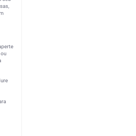
sas,
ém
aperte
 ou
a
dure
ara