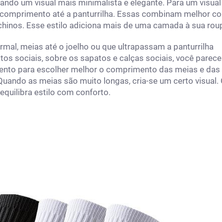
ando um visual mais minimalista e elegante. Para um visua
 comprimento até a panturrilha. Essas combinam melhor c
chinos. Esse estilo adiciona mais de uma camada à sua rou
rmal, meias até o joelho ou que ultrapassam a panturrilha
s sociais, sobre os sapatos e calças sociais, você parece
evento para escolher melhor o comprimento das meias e das
uando as meias são muito longas, cria-se um certo visual.
quilibra estilo com conforto.