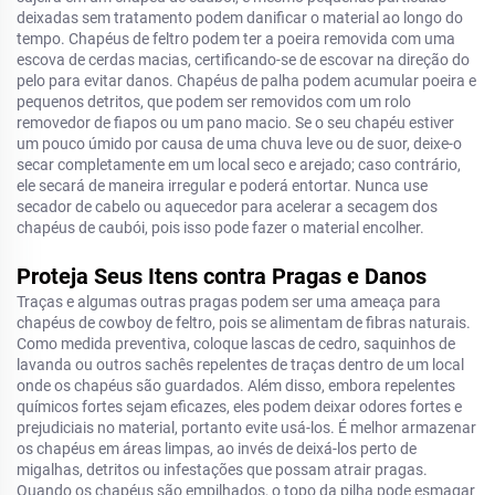
deixadas sem tratamento podem danificar o material ao longo do
tempo. Chapéus de feltro podem ter a poeira removida com uma
escova de cerdas macias, certificando-se de escovar na direção do
pelo para evitar danos. Chapéus de palha podem acumular poeira e
pequenos detritos, que podem ser removidos com um rolo
removedor de fiapos ou um pano macio. Se o seu chapéu estiver
um pouco úmido por causa de uma chuva leve ou de suor, deixe-o
secar completamente em um local seco e arejado; caso contrário,
ele secará de maneira irregular e poderá entortar. Nunca use
secador de cabelo ou aquecedor para acelerar a secagem dos
chapéus de caubói, pois isso pode fazer o material encolher.
Proteja Seus Itens contra Pragas e Danos
Traças e algumas outras pragas podem ser uma ameaça para
chapéus de cowboy de feltro, pois se alimentam de fibras naturais.
Como medida preventiva, coloque lascas de cedro, saquinhos de
lavanda ou outros sachês repelentes de traças dentro de um local
onde os chapéus são guardados. Além disso, embora repelentes
químicos fortes sejam eficazes, eles podem deixar odores fortes e
prejudiciais no material, portanto evite usá-los. É melhor armazenar
os chapéus em áreas limpas, ao invés de deixá-los perto de
migalhas, detritos ou infestações que possam atrair pragas.
Quando os chapéus são empilhados, o topo da pilha pode esmagar