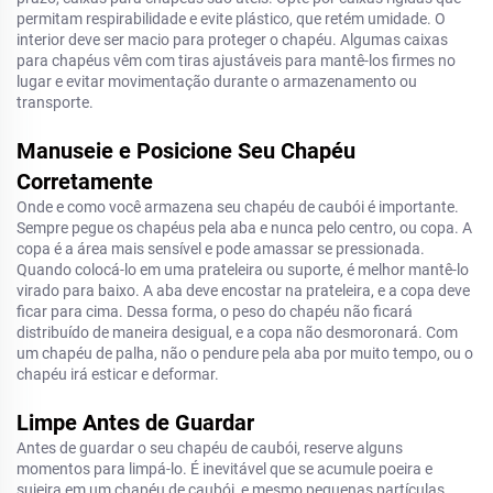
permitam respirabilidade e evite plástico, que retém umidade. O
interior deve ser macio para proteger o chapéu. Algumas caixas
para chapéus vêm com tiras ajustáveis para mantê-los firmes no
lugar e evitar movimentação durante o armazenamento ou
transporte.
Manuseie e Posicione Seu Chapéu
Corretamente
Onde e como você armazena seu chapéu de caubói é importante.
Sempre pegue os chapéus pela aba e nunca pelo centro, ou copa. A
copa é a área mais sensível e pode amassar se pressionada.
Quando colocá-lo em uma prateleira ou suporte, é melhor mantê-lo
virado para baixo. A aba deve encostar na prateleira, e a copa deve
ficar para cima. Dessa forma, o peso do chapéu não ficará
distribuído de maneira desigual, e a copa não desmoronará. Com
um chapéu de palha, não o pendure pela aba por muito tempo, ou o
chapéu irá esticar e deformar.
Limpe Antes de Guardar
Antes de guardar o seu chapéu de caubói, reserve alguns
momentos para limpá-lo. É inevitável que se acumule poeira e
sujeira em um chapéu de caubói, e mesmo pequenas partículas