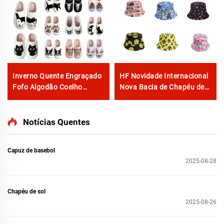
Inverno Quente Engraçado
HF Novidade Internacional
Fofo Algodão Coelho
Nova Bacia de Chapéu de
Cachorro Gato Tartaruga
Cogumelo Dupla Face
Leopardo Demu Rosto
Criativo Vários Modelos
Preto Carneiro Capibara
para Uso Diário Viagem
Notícias Quentes
Dachshund Estampas
Festa Pesca
Animais Chinelos
Capuz de basebol
2025-08-28
Chapéu de sol
2025-08-26