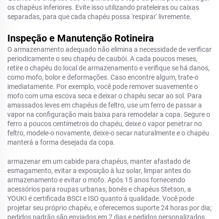
os chapéus inferiores. Evite isso utilizando prateleiras ou caixas
separadas, para que cada chapéu possa 'respirar' livremente.
Inspeção e Manutenção Rotineira
O armazenamento adequado não elimina a necessidade de verificar
periodicamente o seu chapéu de caubói. A cada poucos meses,
retire o chapéu do local de armazenamento e verifique se há danos,
como mofo, bolor e deformações. Caso encontre algum, trate-o
imediatamente. Por exemplo, você pode remover suavemente o
mofo com uma escova seca e deixar o chapéu secar ao sol. Para
amassados leves em chapéus de feltro, use um ferro de passar a
vapor na configuração mais baixa para remodelar a copa. Segure o
ferro a poucos centímetros do chapéu, deixe o vapor penetrar no
feltro, modele-o novamente, deixe-o secar naturalmente e o chapéu
manterá a forma desejada da copa.
armazenar em um cabide para chapéus, manter afastado de
esmagamento, evitar a exposição à luz solar, limpar antes do
armazenamento e evitar o mofo. Após 15 anos fornecendo
acessórios para roupas urbanas, bonés e chapéus Stetson, a
YOUKI é certificada BSCI e ISO quanto à qualidade. Você pode
projetar seu próprio chapéu, e oferecemos suporte 24 horas por dia;
pedidos padrão são enviados em 7 dias e pedidos personalizados