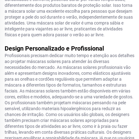
diferentemente dos produtos baratos de proteção solar. Isso torna
a máscara solar uma excelente escolha para pessoas que desejam
proteger a pele do sol durante o verão, independentemente de suas
atividades. Uma máscara solar de valor é uma compra sábia e
inteligente para viajantes ao ar livre, praticantes de atividades
físicas e para quem adora passar o verão ao ar livre.
Design Personalizado e Profissional
Profissionais precisam dedicar muito tempo e atenção aos detalhes
ao projetar máscaras solares para atender às diversas
necessidades do mercado. As máscaras solares profissionais vão
além e apresentam designs inovadores, como elásticos ajustáveis
para as orelhas e cordões reguláveis que permitem adaptar a
máscara a diferentes tipos de formatos, tamanhos e estruturas
faciais. As máscaras solares também estão disponíveis em várias
cores, estilos e modelos, adequando-se a uma variedade de gostos.
Os profissionais também projetam máscaras pensando na pele
sensível, utilizando materiais hipoalergênicos para reduzir as
chances de irritação. Como os usuários são globais, os designers
também precisam criar máscaras solares apropriadas para
diferentes tipos de atividades ao ar livre, como ir à praia ou fazer
trilhas, levando em conta diversas práticas culturais. Os designers
precisam equilibrar a respirabilidade da máscara, já que os usuários