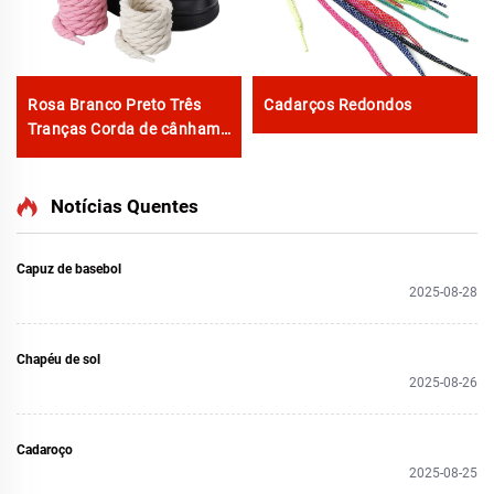
Rosa Branco Preto Três
Cadarços Redondos
Tranças Corda de cânhamo
para tênis F/A J Tênis 8
mm Cadarço Mais Espesso
Corda Redonda
Notícias Quentes
Capuz de basebol
2025-08-28
Chapéu de sol
2025-08-26
Cadaroço
2025-08-25