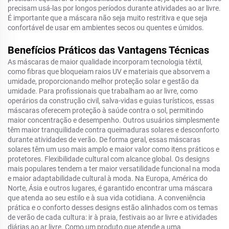
precisam usá-las por longos períodos durante atividades ao ar livre.
É importante que a máscara não seja muito restritiva e que seja
confortável de usar em ambientes secos ou quentes e úmidos.
Benefícios Práticos das Vantagens Técnicas
As máscaras de maior qualidade incorporam tecnologia têxtil,
como fibras que bloqueiam raios UV e materiais que absorvem a
umidade, proporcionando melhor proteção solar e gestão da
umidade. Para profissionais que trabalham ao ar livre, como
operários da construção civil, salva-vidas e guias turísticos, essas
máscaras oferecem proteção à saúde contra o sol, permitindo
maior concentração e desempenho. Outros usuários simplesmente
têm maior tranquilidade contra queimaduras solares e desconforto
durante atividades de verão. De forma geral, essas máscaras
solares têm um uso mais amplo e maior valor como itens práticos e
protetores. Flexibilidade cultural com alcance global. Os designs
mais populares tendem a ter maior versatilidade funcional na moda
e maior adaptabilidade cultural à moda. Na Europa, América do
Norte, Ásia e outros lugares, é garantido encontrar uma máscara
que atenda ao seu estilo e à sua vida cotidiana. A conveniência
prática e o conforto desses designs estão alinhados com os temas
de verão de cada cultura: ir à praia, festivais ao ar livre e atividades
diárias ao ar livre. Como um produto que atende a uma