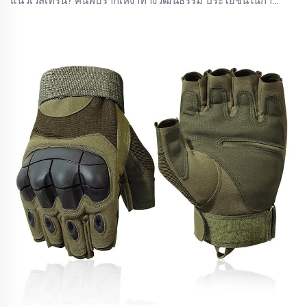
แนวเวสเทิร์น? ค้นพบรากเหง้าทางวัฒนธรรม ประโยชน์ในการ
ใช้งานจริง และอิทธิพลต่อสไตล์ยุคใหม่ สัมผัสเสน่ห์อมตะได้เลย
วันนี้