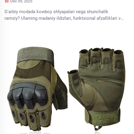
Dec 09, 2025
G'arbiy modada kowboy shlyapalari nega shunchalik
ramziy? Ularning madaniy ildizlari, funktsional afzalliklari va
zamonaviy uslubdagi ta'sirini o'rganing. Bugun eski emas,
doimiy jozibani kashf eting.