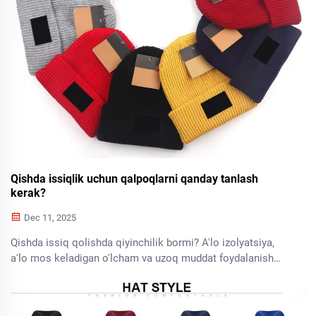
Qishda issiqlik uchun qalpoqlarni qanday tanlash
kerak?
Dec 11, 2025
Qishda issiq qolishda qiyinchilik bormi? A'lo izolyatsiya,
a'lo mos keladigan o'lcham va uzoq muddat foydalanish
qiymatiga ega bo'lgan qalpoqlarni tanlashni o'rganing. Keng
tarqalgan xato sotib olish xatolaridan saqlaning—hozir
o'qing.