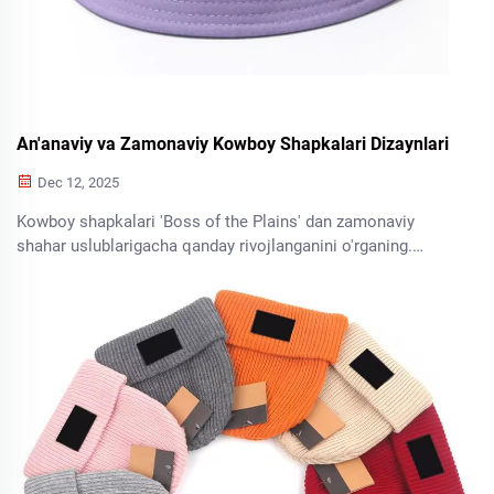
An'anaviy va Zamonaviy Kowboy Shapkalari Dizaynlari
Dec 12, 2025
Kowboy shapkalari 'Boss of the Plains' dan zamonaviy
shahar uslublarigacha qanday rivojlanganini o'rganing.
Materiallarni, mintaqaviy dizaynlarni hamda bugungi zamon
g'arbiy kiyimlariga shakl berayotgan moda tendentsiyalarini
kashf eting.