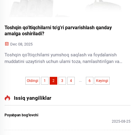
Toshqin qo'ltiqchilarni to'g'ri parvarishlash qanday
amalga oshiriladi?
Dec 08, 2025
Toshqin qo'ltiqchilarni yumshoq saqlash va foydalanish
muddatini uzaytirish uchun ularni toza, namlashtirilgan va
saqlanadigan tarzda ushlashni o'rganing. Keng tarqalgan
xatolardan qoching va sarmoyangizni bugundan boshlab
...
himoya qiling.
Oldingi
1
2
3
4
6
Keyingi
Issiq yangiliklar
Poyabpan bog'lovchi
2025-08-25