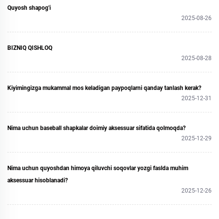
Quyosh shapog'i
2025-08-26
BIZNIQ QISHLOQ
2025-08-28
Kiyimingizga mukammal mos keladigan paypoqlarni qanday tanlash kerak?
2025-12-31
Nima uchun baseball shapkalar doimiy aksessuar sifatida qolmoqda?
2025-12-29
Nima uchun quyoshdan himoya qiluvchi soqovlar yozgi faslda muhim
aksessuar hisoblanadi?
2025-12-26