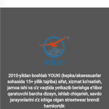
2010-yildan boshlab YOUKI (kepka/aksessuarlar
sohasida 15+ yillik tajriba) sifat, xizmat ko'rsatish,
jamoa ishi va o'z vaqtida yetkazib berishga e'tibor
qaratuvchi barcha dizayn, ishlab chiqarish, savdo
jarayonlarini o'z ichiga olgan streetwear brendi
hamkoridir.