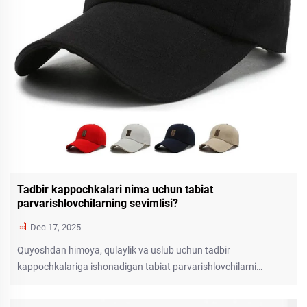
Tadbir kappochkalari nima uchun tabiat
parvarishlovchilarning sevimlisi?
Dec 17, 2025
Quyoshdan himoya, qulaylik va uslub uchun tadbir
kappochkalariga ishonadigan tabiat parvarishlovchilarni
o'rganing. Bugun sarguzashtlaringiz uchun ajoyib mos keluvchi
kappochkani toping.