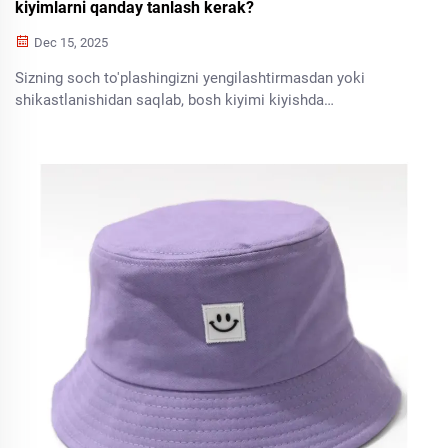
kiyimlarni qanday tanlash kerak?
Dec 15, 2025
Sizning soch to'plashingizni yengilashtirmasdan yoki
shikastlanishidan saqlab, bosh kiyimi kiyishda
qiynalyapsizmi? Ajoyib kiyish uchun 5 ta ilmiy jihatdan
asoslangan mos kelish, matol va uslub maslahatlari bilan
tanishing. Bepul uslub sotib olish ro'yxatini hoyni oling!