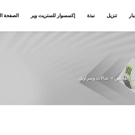
بار
تنزيل
نبذة
إكسسوار للستريت وير
الصفحة ال
ت الملابس
>
شالات وسراويل