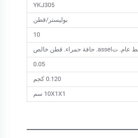
YKJ305
بوليستر/قطن
10
. حافة حمراء. قطن خالص
0.05
0.120 كجم
10X1X1 سم