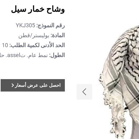
وشاح خمار سيل
رقم النموذج:
YKJ305
المادة:
بوليستر/قطن
الحد الأدنى لكمية الطلب:
10
الطول:
نمط عام. تassel. حافة حمراء. قطن خالص
احصل على عرض أسعار