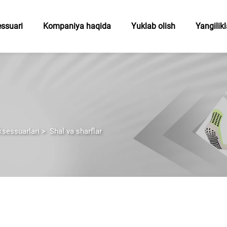
essuari
Kompaniya haqida
Yuklab olish
Yangilikl
ksessuarlari
>
Shal va sharflar