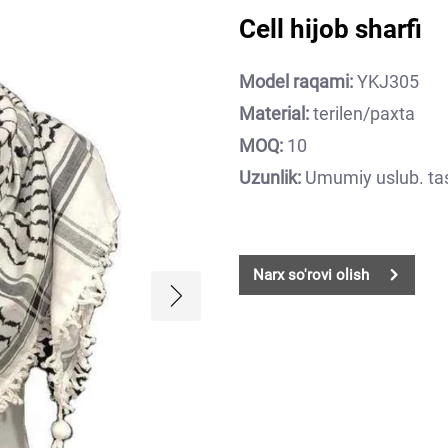
Cell hijob sharfi
Model raqami:
YKJ305
Material:
terilen/paxta
MOQ:
10
Uzunlik:
Umumiy uslub. tass
Narx so'rovi olish