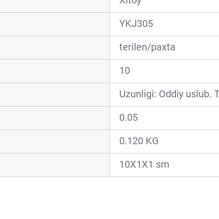
Xitoy
YKJ305
terilen/paxta
10
Uzunligi: Oddiy uslub. T
0.05
0.120 KG
10X1X1 sm