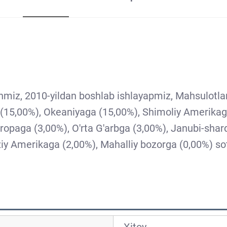
nmiz, 2010-yildan boshlab ishlayapmiz, Mahsulotlar
15,00%), Okeaniyaga (15,00%), Shimoliy Amerikaga
ropaga (3,00%), O'rta G'arbga (3,00%), Janubi-shar
ziy Amerikaga (2,00%), Mahalliy bozorga (0,00%) so