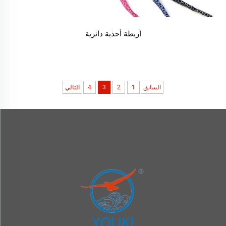
أربطة أحذية دائرية
السابق
1
2
3
4
التالي