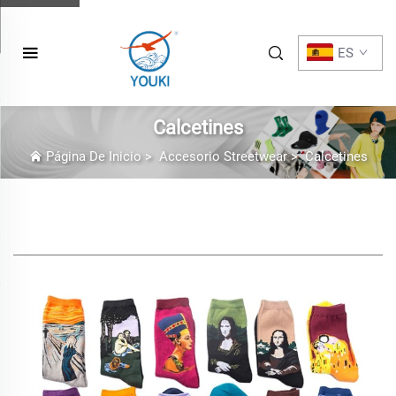
ES
Calcetines
Página De Inicio
>
Accesorio Streetwear
>
Calcetines