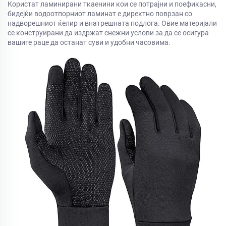
Користат ламинирани ткаенини кои се потрајни и поефикасни,
бидејќи водоотпорниот ламинат е директно поврзан со
надворешниот ќелир и внатрешната подлога. Овие материјали
се конструирани да издржат снежни услови за да се осигура
вашите раце да останат суви и удобни часовима.