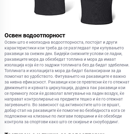
Освен водоотпорност
Освен што е неопходна водоотпорноста, постојат и други
карактеристики кои треба да се разгледаат при купувањето
ракавици за снежен ден. Бидејќи снежните услови се ладни,
ракавиците мора да обезбедат топлина и мора да имаат
изолација која ќе го задржи топлината без да бидат здебелени.
Топлината и изолацијата мора да бидат балансирани за да
помогнат во удобството. Фитувањето на ракавиците е важно
за нивна ефикасност. Ракавици кои се превтесни ќе го отежнат
движењето и крвната циркулација, додека пак ракавици кои
се премногу лоси ќе дозволат влегување на ладен воздух, ќе
направат контролирање на предмети тешко и ќе го отежнат
загревањето. Во зависност од активностите што се вршат,
добар стап на ракавиците ќе помогне во безбедноста кога се
подложени на клизање по лизгави површини и ќе обезбеди
контрола за спортови како што се скијање и сноубординг.