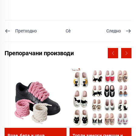
Претходно
Следно
Сѐ
Препорачани производи
Розе, бела и црна
Топли зимски смешни и