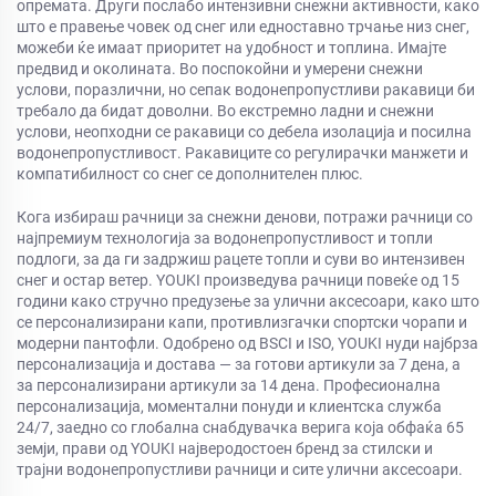
опремата. Други послабо интензивни снежни активности, како
што е правење човек од снег или едноставно трчање низ снег,
можеби ќе имаат приоритет на удобност и топлина. Имајте
предвид и околината. Во поспокойни и умерени снежни
услови, поразлични, но сепак водонепропустливи ракавици би
требало да бидат доволни. Во екстремно ладни и снежни
услови, неопходни се ракавици со дебела изолација и посилна
водонепропустливост. Ракавиците со регулирачки манжети и
компатибилност со снег се дополнителен плюс.
Кога избираш рачници за снежни денови, потражи рачници со
најпремиум технологија за водонепропустливост и топли
подлоги, за да ги задржиш рацете топли и суви во интензивен
снег и остар ветер. YOUKI произведува рачници повеќе од 15
години како стручно предузење за улични аксесоари, како што
се персонализирани капи, противлизгачки спортски чорапи и
модерни пантофли. Одобрено од BSCI и ISO, YOUKI нуди најбрза
персонализација и достава — за готови артикули за 7 дена, а
за персонализирани артикули за 14 дена. Професионална
персонализација, моментални понуди и клиентска служба
24/7, заедно со глобална снабдувачка верига која обфаќа 65
земји, прави од YOUKI најверодостоен бренд за стилски и
трајни водонепропустливи рачници и сите улични аксесоари.