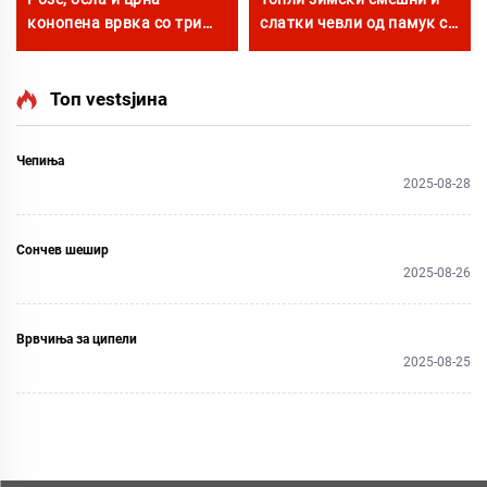
конопена врвка со три
слатки чевли од памук со
нишки за маргина F/A J, 8
мотиви на зајак, куче,
мм, дебела кружна врвка
мачка, корњача, леопард,
за чевли
Дему, црно лице, овца,
Топ vestsјина
капибарa, такин со
животински шарења
Чепиња
2025-08-28
Сончев шешир
2025-08-26
Врвчиња за ципели
2025-08-25