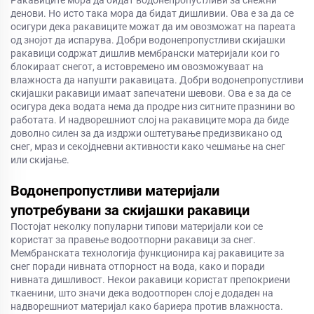
Ракавиците мора да бидат водонепропустливи за снежни
денови. Но исто така мора да бидат дишливии. Ова е за да се
осигури дека ракавиците можат да им овозможат на пареата
од знојот да испарува. Добри водонепропустливи скијашки
ракавици содржат дишлив мембрански материјали кои го
блокираат снегот, а истовремено им овозможуваат на
влажноста да напушти ракавицата. Добри водонепропустливи
скијашки ракавици имаат запечатени шевови. Ова е за да се
осигура дека водата нема да продре низ ситните празнини во
работата. И надворешниот слој на ракавиците мора да биде
доволно силен за да издржи оштетување предизвикано од
снег, мраз и секојдневни активности како чешмање на снег
или скијање.
Водонепропустливи материјали
употребувани за скијашки ракавици
Постојат неколку популарни типови материјали кои се
користат за правење водоотпорни ракавици за снег.
Мембранската технологија функционира кај ракавиците за
снег поради нивната отпорност на вода, како и поради
нивната дишливост. Некои ракавици користат препокриени
ткаенини, што значи дека водоотпорен слој е додаден на
надворешниот материјал како бариера против влажноста.