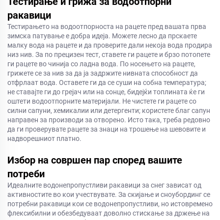
Тестирање и грижа за водоотпорни
ракавици
Тестирањето на водоотпорноста на рацете пред вашата прва
зимска патување е добра идеја. Можете лесно да прскаете
малку вода на рацете и да проверите дали некоја вода продира
низ нив. За по прецизен тест, ставете ги рацете и брзо потопете
ги рацете во чинија со ладна вода. По носењето на рацете,
грижете се за нив за да ја задржите нивната способност да
отфрлаат вода. Оставете ги да се суши на собна температура;
не ставајте ги до грејач или на сонце, бидејќи топлината ќе ги
оштети водоотпорните материјали. Не чистете ги рацете со
силни сапуни, хемикалии или детергенти; користете благ сапун
направен за производи за отворено. Исто така, треба редовно
да ги проверувате рацете за знаци на трошење на шевовите и
надворешниот платно.
Избор на совршен пар според вашите
потреби
Идеалните водонепропустливи ракавици за снег зависат од
активностите во кои учествувате. За скијање и сноубординг се
потребни ракавици кои се водонепропустливи, но истовремено
флексибилни и обезбедуваат доволно стискање за држење на