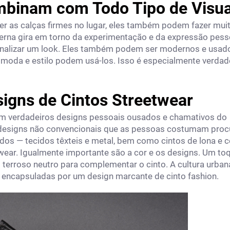
ombinam com Todo Tipo de Visua
er as calças firmes no lugar, eles também podem fazer mui
rna gira em torno da experimentação e da expressão pesso
finalizar um look. Eles também podem ser modernos e usad
moda e estilo podem usá-los. Isso é especialmente verdad
igns de Cintos Streetwear
com verdadeiros designs pessoais ousados e chamativos do
designs não convencionais que as pessoas costumam procu
dos — tecidos têxteis e metal, bem como cintos de lona e 
wear. Igualmente importante são a cor e os designs. Um to
erroso neutro para complementar o cinto. A cultura urban
 encapsuladas por um design marcante de cinto fashion.