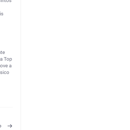
cintos
is
nte
 a Top
move a
ásico
o