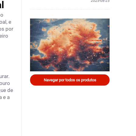
2025-08-25
l
to
al, e
os por
eiro
rar.
Navegar por todos os produtos
couro
que de
a e a