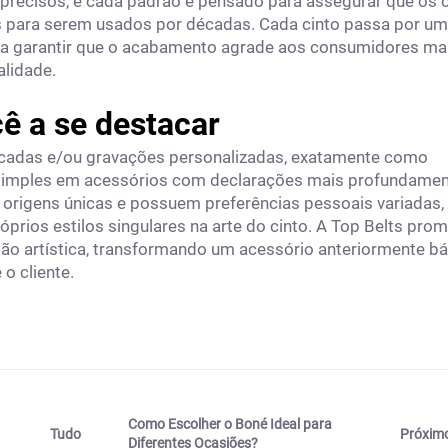
s precisos, e cada padrão é pensado para assegurar que os 
s para serem usados por décadas. Cada cinto passa por um
ara garantir que o acabamento agrade aos consumidores ma
alidade.
ê a se destacar
incadas e/ou gravações personalizadas, exatamente como
 simples em acessórios com declarações mais profundame
 origens únicas e possuem preferências pessoais variadas,
óprios estilos singulares na arte do cinto. A Top Belts pro
são artística, transformando um acessório anteriormente b
o cliente.
Como Escolher o Boné Ideal para
Próxim
Tudo
Diferentes Ocasiões?