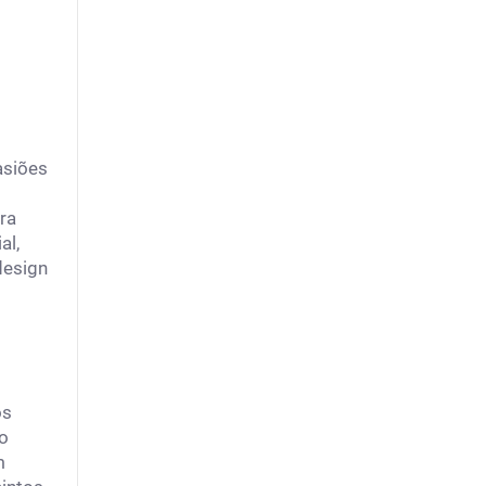
asiões
ra
al,
design
os
do
m