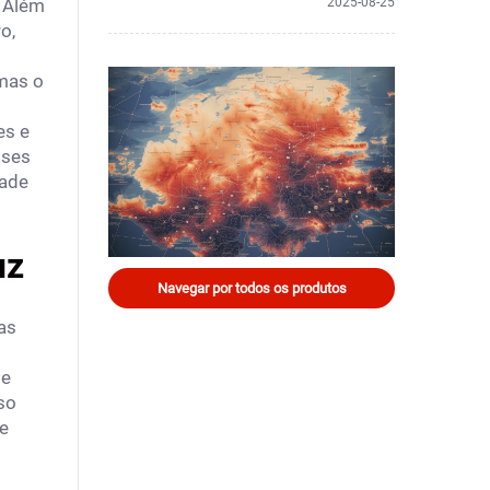
. Além
2025-08-25
o,
 mas o
es e
sses
dade
uz
Navegar por todos os produtos
as
de
so
 e