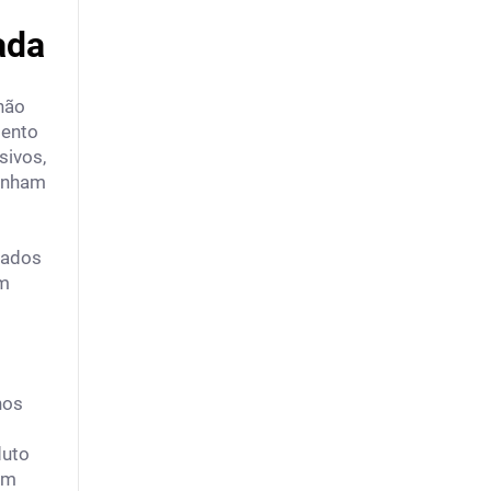
ada
não
mento
sivos,
tenham
iados
em
hos
duto
om