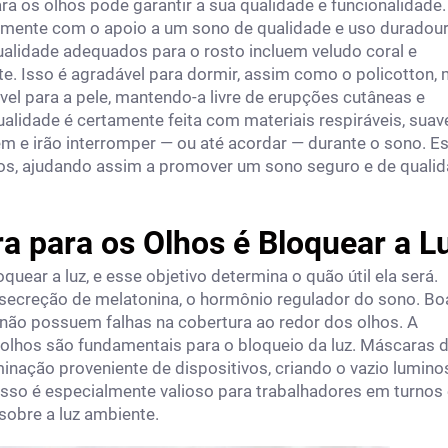
ra os olhos pode garantir a sua qualidade e funcionalidade
tamente com o apoio a um sono de qualidade e uso duradour
qualidade adequados para o rosto incluem veludo coral e
te. Isso é agradável para dormir, assim como o policotton,
ável para a pele, mantendo-a livre de erupções cutâneas e
alidade é certamente feita com materiais respiráveis, suav
em e irão interromper — ou até acordar — durante o sono. E
lhos, ajudando assim a promover um sono seguro e de quali
 para os Olhos é Bloquear a L
uear a luz, e esse objetivo determina o quão útil ela será.
 secreção de melatonina, o hormônio regulador do sono. Bo
 não possuem falhas na cobertura ao redor dos olhos. A
olhos são fundamentais para o bloqueio da luz. Máscaras 
minação proveniente de dispositivos, criando o vazio lumino
Isso é especialmente valioso para trabalhadores em turnos
obre a luz ambiente.