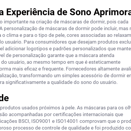
ma Experiência de Sono Aprimor
o importante na criação de máscaras de dormir, pois cada
 A personalização de máscaras de dormir pode incluir, mas 
ra o clima e para o tipo de pele, cores associadas ao relaxa
do usuário. Para consumidores que desejam produtos exclu
vel adicionar logotipos e padrões personalizados que man
vel de personalização garante que a máscara atenda
o do usuário, ao mesmo tempo em que é esteticamente
forma mais eficaz e frequente. Fornecedores altamente aval
lização, transformando um simples acessório de dormir 
 significativamente a qualidade do sono do usuário.
de
m produtos usados próximos à pele. As máscaras para os ol
 são acompanhadas por certificações internacionais que
tificações BSCI, ISO9001 e ISO14001 comprovam que o pro
goroso processo de controle de qualidade e foi produzido c