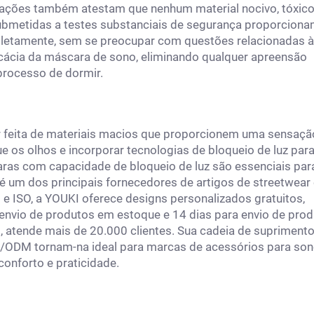
cações também atestam que nenhum material nocivo, tóxico
s submetidas a testes substanciais de segurança proporcion
mpletamente, sem se preocupar com questões relacionadas à
icácia da máscara de sono, eliminando qualquer apreensão
 processo de dormir.
r feita de materiais macios que proporcionem uma sensaçã
e os olhos e incorporar tecnologias de bloqueio de luz par
caras com capacidade de bloqueio de luz são essenciais par
é um dos principais fornecedores de artigos de streetwear
 e ISO, a YOUKI oferece designs personalizados gratuitos,
a envio de produtos em estoque e 14 dias para envio de pro
, atende mais de 20.000 clientes. Sua cadeia de supriment
/ODM tornam-na ideal para marcas de acessórios para son
onforto e praticidade.