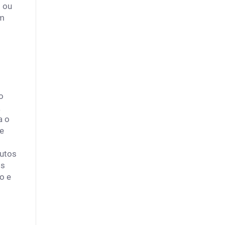
 ou
am
o
a
a o
 e
dutos
os
o e