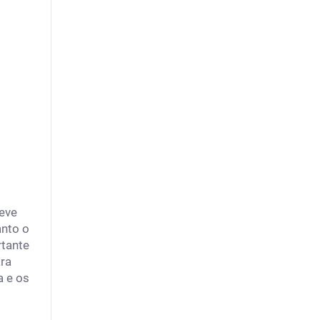
deve
anto o
rtante
ra
a e os