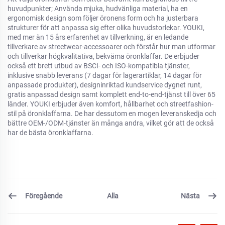
huvudpunkter;
Använda mjuka, hudvänliga material, ha en
ergonomisk design som följer öronens form och ha justerbara
strukturer för att anpassa sig efter olika huvudstorlekar.
YOUKI,
med mer än 15 års erfarenhet av tillverkning, är en ledande
tillverkare av streetwear-accessoarer och förstår hur man utformar
och tillverkar högkvalitativa, bekväma öronklaffar.
De erbjuder
också ett brett utbud av BSCI- och ISO-kompatibla tjänster,
inklusive snabb leverans (7 dagar för lagerartiklar, 14 dagar för
anpassade produkter), designinriktad kundservice dygnet runt,
gratis anpassad design samt komplett end-to-end-tjänst till över 65
länder.
YOUKI erbjuder även komfort, hållbarhet och streetfashion-
stil på öronklaffarna.
De har dessutom en mogen leveranskedja och
bättre OEM-/ODM-tjänster än många andra, vilket gör att de också
har de bästa öronklaffarna.
Föregående
Nästa
Alla