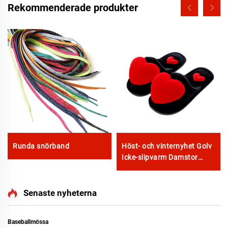
Rekommenderade produkter
Runda snörband
Höst- och vinternyhet Golv
Icke-slipvarm Damstor
kärlekskarta Hjärtformiga
hemslipor för kvinnor
Senaste nyheterna
Baseballmössa