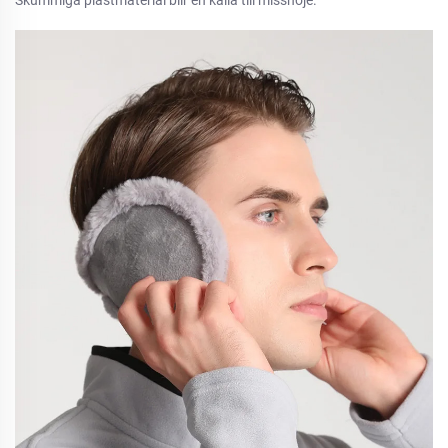
Skummiga plastmaterial blir en källa till missnöje.