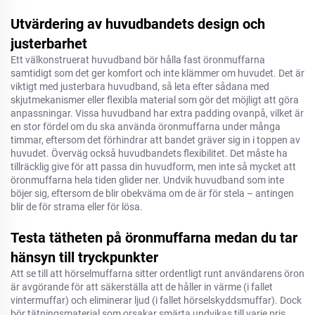
Utvärdering av huvudbandets design och
justerbarhet
Ett välkonstruerat huvudband bör hålla fast öronmuffarna
samtidigt som det ger komfort och inte klämmer om huvudet. Det är
viktigt med justerbara huvudband, så leta efter sådana med
skjutmekanismer eller flexibla material som gör det möjligt att göra
anpassningar. Vissa huvudband har extra padding ovanpå, vilket är
en stor fördel om du ska använda öronmuffarna under många
timmar, eftersom det förhindrar att bandet gräver sig in i toppen av
huvudet. Överväg också huvudbandets flexibilitet. Det måste ha
tillräcklig give för att passa din huvudform, men inte så mycket att
öronmuffarna hela tiden glider ner. Undvik huvudband som inte
böjer sig, eftersom de blir obekväma om de är för stela – antingen
blir de för strama eller för lösa.
Testa tätheten på öronmuffarna medan du tar
hänsyn till tryckpunkter
Att se till att hörselmuffarna sitter ordentligt runt användarens öron
är avgörande för att säkerställa att de håller in värme (i fallet
vintermuffar) och eliminerar ljud (i fallet hörselskyddsmuffar). Dock
bör tätningsmaterial som orsakar smärta undvikas till varje pris.