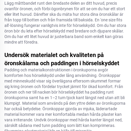
Lägg måttbandet runt den bredaste delen av ditt huvud, precis
ovanför öronen, och förbi ögonbrynen för att se om du har ett stort
eller litet huvud. Därefter ska du mäta hur stora dina öronskålar är
från topp till botten och från framsida till baksida. En 'one size fits
all'-lösning fungerar vanligtvis inte för hörselskydd. Om du har stora
öron bör du leta efter hörselskydd med bredare och djupare skålar.
Om du har ett litet huvud är justerbara band som enkelt kan göras
mindre att föredra.
Undersök materialet och kvaliteten på
öronskålarna och paddingen i hörselskyddet
Padding och materialkonstruktionen i öronkuporna avgör
komforten hos hörselskydd under lång användning. Öronkoppar
med minneskudd visar sig överlägsna eftersom skummet formar
sig kring öronen och fördelar trycket jämnt för ökad komfort. Från
öronen och ner till nacken bör hörselskyddet ha padding runt
öronkuporna samt ha en 1–2 tum tjock kant längst ned utan att bli
klumpigt. Material som används på den yttre delen av öronkuporna
har också betydelse. Öronkoppar gjorda av mjuka, läderartade
material kommer vara mer komfortabla medan hårda plaster kan
vara irriterande. Undvik öronkoppar med hårda kanter längst ned,
särskilt sådana med tunn padding som lätt kan komprimeras.