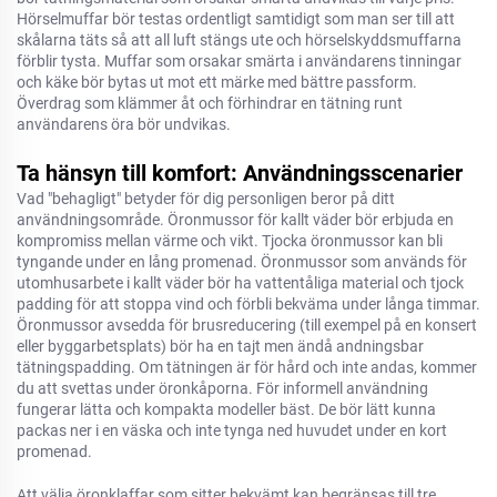
Hörselmuffar bör testas ordentligt samtidigt som man ser till att
skålarna täts så att all luft stängs ute och hörselskyddsmuffarna
förblir tysta. Muffar som orsakar smärta i användarens tinningar
och käke bör bytas ut mot ett märke med bättre passform.
Överdrag som klämmer åt och förhindrar en tätning runt
användarens öra bör undvikas.
Ta hänsyn till komfort: Användningsscenarier
Vad "behagligt" betyder för dig personligen beror på ditt
användningsområde. Öronmussor för kallt väder bör erbjuda en
kompromiss mellan värme och vikt. Tjocka öronmussor kan bli
tyngande under en lång promenad. Öronmussor som används för
utomhusarbete i kallt väder bör ha vattentåliga material och tjock
padding för att stoppa vind och förbli bekväma under långa timmar.
Öronmussor avsedda för brusreducering (till exempel på en konsert
eller byggarbetsplats) bör ha en tajt men ändå andningsbar
tätningspadding. Om tätningen är för hård och inte andas, kommer
du att svettas under öronkåporna. För informell användning
fungerar lätta och kompakta modeller bäst. De bör lätt kunna
packas ner i en väska och inte tynga ned huvudet under en kort
promenad.
Att välja öronklaffar som sitter bekvämt kan begränsas till tre