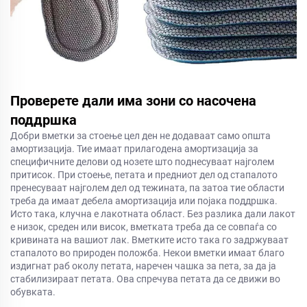
Проверете дали има зони со насочена
поддршка
Добри вметки за стоење цел ден не додаваат само општа
амортизација. Тие имаат прилагодена амортизација за
специфичните делови од нозете што поднесуваат најголем
притисок. При стоење, петата и предниот дел од стапалото
пренесуваат најголем дел од тежината, па затоа тие области
треба да имаат дебела амортизација или појака поддршка.
Исто така, клучна е лакотната област. Без разлика дали лакот
е низок, среден или висок, вметката треба да се совпаѓа со
кривината на вашиот лак. Вметките исто така го задржуваат
стапалото во природен положба. Некои вметки имаат благо
издигнат раб околу петата, наречен чашка за пета, за да ја
стабилизираат петата. Ова спречува петата да се движи во
обувката.