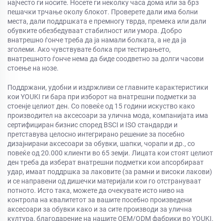
најчесто ги носите. Носете ги неколку часа дома или за брз
пешачки трчање околу блокот. Проверете дали има болни
места, дали поддршката е премногу тврда, премека или дали
обувките обезбедуваат стабилност или умора. Добро
внатрешно ѓонче треба да ја намали болката, а не да ја
зголеми. Ако чувствувате болка при тестирањето,
внатрешното ѓонче нема да биде соодветно за долги часови
стоење на нозе.
Поддржани, удобни и издржливи се главните карактеристики
кои YOUKI ги бара при изборот на внатрешни подметки за
стоенje целиот ден.
Со повеќе од 15 години искуство како
производител на аксесоари за улична мода, компанијата има
сертифициран бизнис според BSCI и ISO стандарди и
претставува целосно интегрирано решение за посебно
дизајнирани аксесоари за обувки, шапки, чорапи и др., со
повеќе од 20.000 клиенти во 65 земји.
Лицата кои стоят целиот
ден треба да изберат внатрешни подметки кои апсорбираат
удар, имаат поддршка за лаковите (за рамни и високи лакови)
и се направени од дишечки материјали кои го отстрануваат
потното.
Исто така, можете да очекувате исто ниво на
контрола на квалитетот за вашите посебно произведени
аксесоари за обувки како и за сите производи за улична
култура, благодарение на нашите OEM/ODM фабрики во YOUKI.