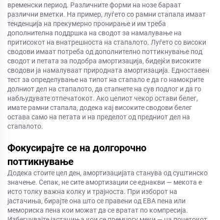
временски период. Различните форми на нозе бараат
различни вметки. На пример, луѓето со рамни стапала имаат
тенденција на прекумерно пронирање и им треба
дополнителна поддршка на сводот за намалување на
притисокот на внатрешноста на стапалото. Луѓето со високи
сводови имаат потреба од дополнително поттикнување под
сводот и петата за подобра амортизација, бидејќи високите
сводови ја намалуваат природната амортизација. Едноставен
тест за определување на типот на стапало е да го намокрите
долниот дел на стапалото, да стапнете на сув подлог и да го
набљудувате отпечатокот. Ако целиот чекор остави белег,
имате рамни стапала, додека кај високите сводови белег
остава само на петата и на пределот од предниот дел на
стапалото.
Фокусирајте се на долгорочно
поттикнување
Додека стоите цел ден, амортизацијата станува од суштинско
значење. Сепак, не сите амортизации се еднакви — мекота е
исто толку важна колку и трајноста. При изборот на
јастачиња, бирајте она што се правени од ЕВА пена или
мемориска пена кои можат да се вратат по компресија.
Избегнувајте јастачиња кои се премногу меки — на почетокот