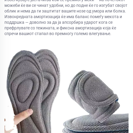
можеби ќе ви се чинат удобни, но до подне ќе го изгубат својот
облик и нема да ги заштитат вашите нозе од умора или болка.
Извонредната амортизација ќе има баланс помеѓу мекота и
поддршка — доволно за да ја апсорбира ударот кога се
префрлувате со тежината, и фиксна амортизација која ќе
спречи вашиот стапал во премногу големо влегување.