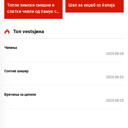
Топли зимски смешни и
Шал за хиџаб со ќелија
слатки чевли од памук со
мотиви на зајак, куче,
мачка, корњача, леопард,
Дему, црно лице, овца,
Топ vestsјина
капибарa, такин со
животински шарења
Чепиња
2025-08-28
Сончев шешир
2025-08-26
Врвчиња за ципели
2025-08-25