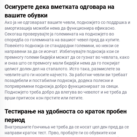
Осигурете дека вметката одговара на
вашите обувки
Ако ја не одговараат вашите чевли, подножјето со поддршка и
амортизација можеби нема да функционира ефикасно.
Секогаш проверувајте ја големината на подножјето во
споредба со големината на вашиот чевел пред да купите.
Повеќето подножја се стандардни големини, но некои се
направени за да се исечат. Избегнувајте подножја кои се
премногу големи бидејќи можат да се гузнат во чевлата, како
и онаа што се премногу мали бидејќи нема да го покријат
целиот долен дел на стапалото. Исто така, размислете за
чевлите што ги носите најчесто. За работни чевли ви требаат
позадебели и постабилни подножја, додека полесни и
попривремени подножја добро функционираат за свеци.
Подножјето треба добро да влегува во чевелот и не треба да
врши притисок кон прстите или петите.
Тестирање на удобноста со краток пробен
период
Внатрешните ѓончиња не треба да се носат цел ден пред да се
направи краток тест. Прво, пробајте ги со обувките кои